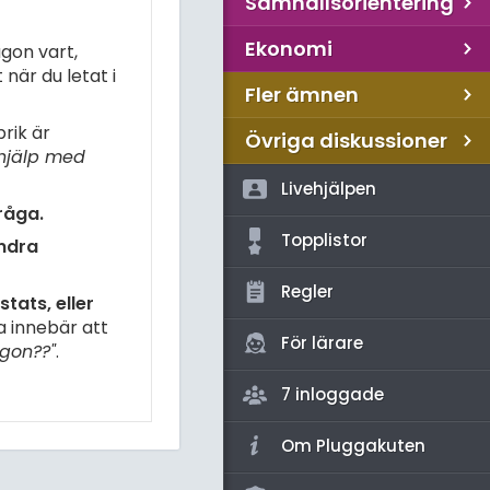
Samhällsorientering
Ekonomi
gon vart,
när du letat i
Fler ämnen
rik är
Övriga diskussioner
hjälp med
Livehjälpen
råga.
Topplistor
andra
Regler
tats, eller
a innebär att
För lärare
gon??"
.
7 inloggade
Om Pluggakuten