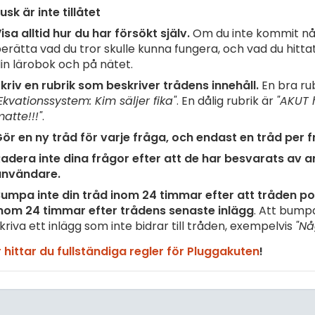
usk är inte tillåtet
isa alltid hur du har försökt själv.
Om du inte kommit nå
erätta vad du tror skulle kunna fungera, och vad du hittat 
in lärobok och på nätet.
kriv en rubrik som beskriver trådens innehåll.
En bra rub
Ekvationssystem: Kim säljer fika"
. En dålig rubrik är
"AKUT 
atte!!!"
.
ör en ny tråd för varje fråga, och endast en tråd per f
adera inte dina frågor efter att de har besvarats av 
användare.
umpa inte din tråd inom 24 timmar efter att tråden pos
nom 24 timmar efter trådens senaste inlägg
. Att bump
kriva ett inlägg som inte bidrar till tråden, exempelvis
"Nå
 hittar du fullständiga regler för Pluggakuten
!