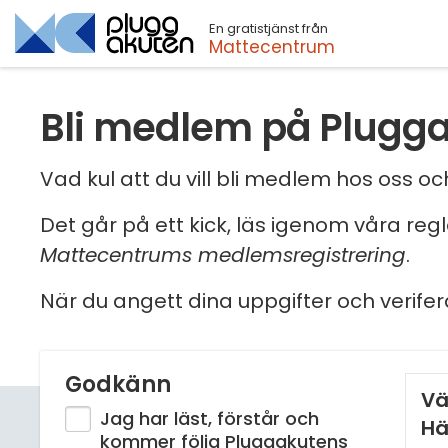
En gratistjänst från
Sök
Mattecentrum
Bli medlem på Plugg
Vad kul att du vill bli medlem hos oss 
Det går på ett kick, läs igenom våra reg
Mattecentrums medlemsregistrering
.
När du angett dina uppgifter och verifer
Godkänn
Vä
Jag har läst, förstår och
Hä
kommer följa Pluggakutens