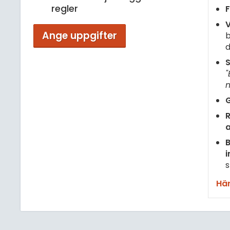
regler
F
V
Ange uppgifter
b
d
S
"
m
G
R
B
i
s
Här