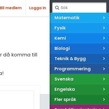
Bli medlem
Logga in
Matematik
Fysik
Kemi
Biologi
 då komma till
Teknik & Bygg
Programmering
a!
Svenska
Engelska
Fler språk