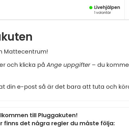
Live­hjälpen
1
volontär
akuten
och Mattecentrum!
ler och klicka på
Ange uppgifter
– du kommer
at din e-post så är det bara att tuta och kör
lkommen till Pluggakuten!
r finns det några regler du måste följa: