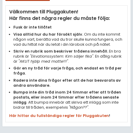
Samhällsorientering
Välkommen till Pluggakuten!
Ekonomi
Här finns det några regler du måste följa:
Fler ämnen
Fusk är inte tillåtet
Visa alltid hur du har försökt själv.
Om du inte kommit
Övriga diskussioner
någon vart, berätta vad du tror skulle kunna fungera, och
vad du hittat när du letat i din lärobok och på nätet.
Livehjälpen
Skriv en rubrik som beskriver trådens innehåll.
En bra
rubrik är
"Ekvationssystem: Kim säljer fika"
. En dålig rubrik
är
"AKUT hjälp med matte!!!"
.
Topplistor
Gör en ny tråd för varje fråga, och endast en tråd per
fråga.
Regler
Radera inte dina frågor efter att de har besvarats av
andra användare.
Bumpa inte din tråd inom 24 timmar efter att tråden
För lärare
postats, eller inom 24 timmar efter trådens senaste
inlägg
. Att bumpa innebär att skriva ett inlägg som inte
11 inloggade
bidrar till tråden, exempelvis
"Någon??"
.
Här hittar du fullständiga regler för Pluggakuten
!
Om Pluggakuten