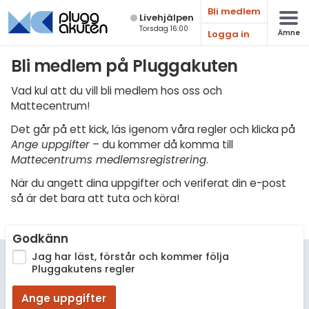
Bli medlem
Live­hjälpen
Torsdag 16:00
Logga in
Ämne
Matematik
Bli medlem på Pluggakuten
Fysik
Vad kul att du vill bli medlem hos oss och
Mattecentrum!
Kemi
Det går på ett kick, läs igenom våra regler och klicka på
Biologi
Ange uppgifter
– du kommer då komma till
Mattecentrums medlemsregistrering
.
Teknik & Bygg
När du angett dina uppgifter och veriferat din e-post
Programmering
så är det bara att tuta och köra!
Svenska
Godkänn
Engelska
Jag har läst, förstår och kommer följa
Pluggakutens regler
Fler språk
Ange uppgifter