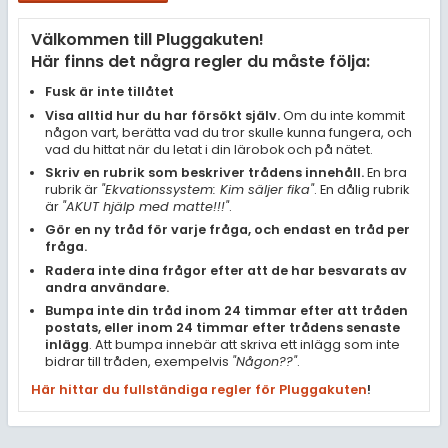
Samhällsorientering
Välkommen till Pluggakuten!
Ekonomi
Här finns det några regler du måste följa:
Fler ämnen
Fusk är inte tillåtet
Visa alltid hur du har försökt själv.
Om du inte kommit
Övriga diskussioner
någon vart, berätta vad du tror skulle kunna fungera, och
vad du hittat när du letat i din lärobok och på nätet.
Livehjälpen
Skriv en rubrik som beskriver trådens innehåll.
En bra
rubrik är
"Ekvationssystem: Kim säljer fika"
. En dålig rubrik
är
"AKUT hjälp med matte!!!"
.
Topplistor
Gör en ny tråd för varje fråga, och endast en tråd per
fråga.
Regler
Radera inte dina frågor efter att de har besvarats av
andra användare.
Bumpa inte din tråd inom 24 timmar efter att tråden
För lärare
postats, eller inom 24 timmar efter trådens senaste
inlägg
. Att bumpa innebär att skriva ett inlägg som inte
7 inloggade
bidrar till tråden, exempelvis
"Någon??"
.
Här hittar du fullständiga regler för Pluggakuten
!
Om Pluggakuten