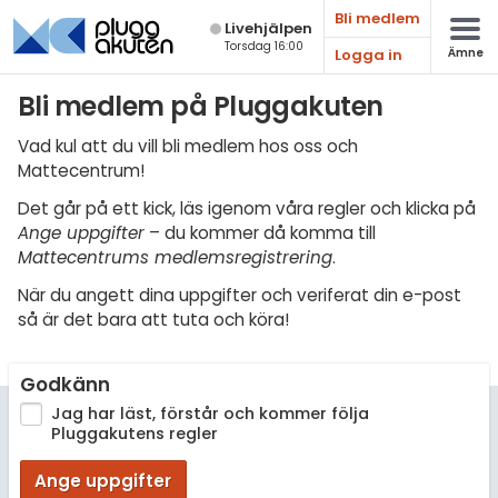
Bli medlem
Live­hjälpen
Torsdag 16:00
Logga in
Ämne
Matematik
Bli medlem på Pluggakuten
Fysik
Vad kul att du vill bli medlem hos oss och
Mattecentrum!
Kemi
Det går på ett kick, läs igenom våra regler och klicka på
Biologi
Ange uppgifter
– du kommer då komma till
Mattecentrums medlemsregistrering
.
Teknik & Bygg
När du angett dina uppgifter och veriferat din e-post
Programmering
så är det bara att tuta och köra!
Svenska
Godkänn
Engelska
Jag har läst, förstår och kommer följa
Pluggakutens regler
Fler språk
Ange uppgifter