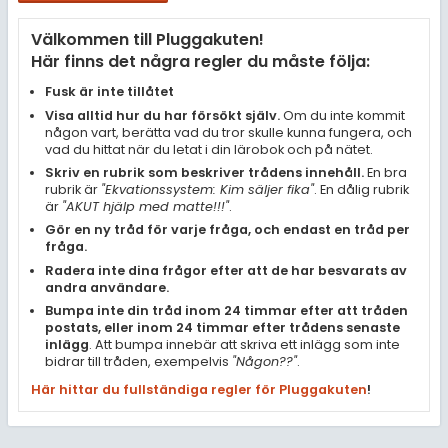
Samhällsorientering
Välkommen till Pluggakuten!
Ekonomi
Här finns det några regler du måste följa:
Fler ämnen
Fusk är inte tillåtet
Visa alltid hur du har försökt själv.
Om du inte kommit
Övriga diskussioner
någon vart, berätta vad du tror skulle kunna fungera, och
vad du hittat när du letat i din lärobok och på nätet.
Livehjälpen
Skriv en rubrik som beskriver trådens innehåll.
En bra
rubrik är
"Ekvationssystem: Kim säljer fika"
. En dålig rubrik
är
"AKUT hjälp med matte!!!"
.
Topplistor
Gör en ny tråd för varje fråga, och endast en tråd per
fråga.
Regler
Radera inte dina frågor efter att de har besvarats av
andra användare.
Bumpa inte din tråd inom 24 timmar efter att tråden
För lärare
postats, eller inom 24 timmar efter trådens senaste
inlägg
. Att bumpa innebär att skriva ett inlägg som inte
1 inloggade
bidrar till tråden, exempelvis
"Någon??"
.
Här hittar du fullständiga regler för Pluggakuten
!
Om Pluggakuten