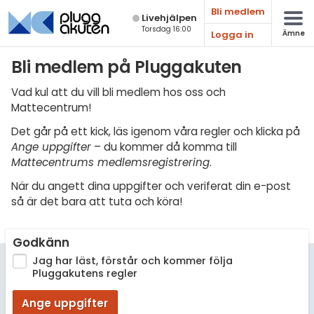
Bli medlem
Live­hjälpen
Torsdag 16:00
Logga in
Ämne
Matematik
Bli medlem på Pluggakuten
Fysik
Vad kul att du vill bli medlem hos oss och
Mattecentrum!
Kemi
Det går på ett kick, läs igenom våra regler och klicka på
Biologi
Ange uppgifter
– du kommer då komma till
Mattecentrums medlemsregistrering
.
Teknik & Bygg
När du angett dina uppgifter och veriferat din e-post
Programmering
så är det bara att tuta och köra!
Svenska
Godkänn
Engelska
Jag har läst, förstår och kommer följa
Pluggakutens regler
Fler språk
Ange uppgifter