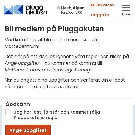
Bli medlem
Live­hjälpen
Torsdag 16:00
Logga in
Ämne
Matematik
Bli medlem på Pluggakuten
Fysik
Vad kul att du vill bli medlem hos oss och
Mattecentrum!
Kemi
Det går på ett kick, läs igenom våra regler och klicka på
Biologi
Ange uppgifter
– du kommer då komma till
Mattecentrums medlemsregistrering
.
Teknik & Bygg
När du angett dina uppgifter och veriferat din e-post
Programmering
så är det bara att tuta och köra!
Svenska
Godkänn
Engelska
Jag har läst, förstår och kommer följa
Pluggakutens regler
Fler språk
Ange uppgifter