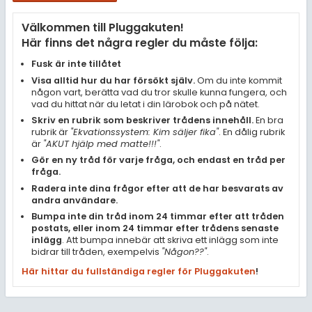
Samhällsorientering
Välkommen till Pluggakuten!
Ekonomi
Här finns det några regler du måste följa:
Fler ämnen
Fusk är inte tillåtet
Visa alltid hur du har försökt själv.
Om du inte kommit
Övriga diskussioner
någon vart, berätta vad du tror skulle kunna fungera, och
vad du hittat när du letat i din lärobok och på nätet.
Livehjälpen
Skriv en rubrik som beskriver trådens innehåll.
En bra
rubrik är
"Ekvationssystem: Kim säljer fika"
. En dålig rubrik
är
"AKUT hjälp med matte!!!"
.
Topplistor
Gör en ny tråd för varje fråga, och endast en tråd per
fråga.
Regler
Radera inte dina frågor efter att de har besvarats av
andra användare.
Bumpa inte din tråd inom 24 timmar efter att tråden
För lärare
postats, eller inom 24 timmar efter trådens senaste
inlägg
. Att bumpa innebär att skriva ett inlägg som inte
8 inloggade
bidrar till tråden, exempelvis
"Någon??"
.
Här hittar du fullständiga regler för Pluggakuten
!
Om Pluggakuten