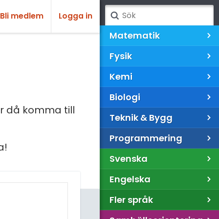
Bli medlem
Logga in
Matematik
Fysik
Kemi
Biologi
 då komma till
Teknik & Bygg
Programmering
a!
Svenska
Engelska
Fler språk