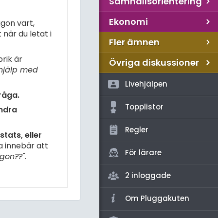
Samhällsorientering
Ekonomi
gon vart,
när du letat i
Fler ämnen
rik är
Övriga diskussioner
hjälp med
Livehjälpen
råga.
Topplistor
andra
Regler
tats, eller
a innebär att
För lärare
gon??"
.
2 inloggade
Om Pluggakuten