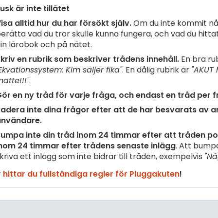
usk är inte tillåtet
isa alltid hur du har försökt själv.
Om du inte kommit nå
erätta vad du tror skulle kunna fungera, och vad du hittat 
in lärobok och på nätet.
kriv en rubrik som beskriver trådens innehåll.
En bra rub
Ekvationssystem: Kim säljer fika"
. En dålig rubrik är
"AKUT 
atte!!!"
.
ör en ny tråd för varje fråga, och endast en tråd per f
adera inte dina frågor efter att de har besvarats av 
användare.
umpa inte din tråd inom 24 timmar efter att tråden pos
nom 24 timmar efter trådens senaste inlägg
. Att bump
kriva ett inlägg som inte bidrar till tråden, exempelvis
"Nå
 hittar du fullständiga regler för Pluggakuten
!