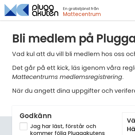
En gratistjänst från
Sök
Mattecentrum
Bli medlem på Plugg
Vad kul att du vill bli medlem hos oss 
Det går på ett kick, läs igenom våra reg
Mattecentrums medlemsregistrering
.
När du angett dina uppgifter och verifer
Godkänn
Vä
Jag har läst, förstår och
Hä
kommer följa Pluggakutens