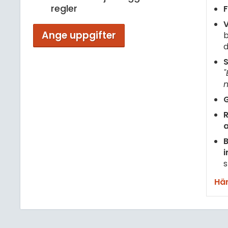
regler
F
V
Ange uppgifter
b
d
S
"
m
G
R
B
i
s
Här