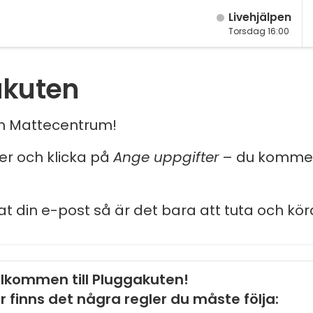
Live­hjälpen
Torsdag 16:00
akuten
och Mattecentrum!
ler och klicka på
Ange uppgifter
– du kommer
at din e-post så är det bara att tuta och kör
lkommen till Pluggakuten!
r finns det några regler du måste följa: