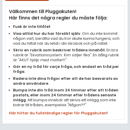
Samhällsorientering
Välkommen till Pluggakuten!
Ekonomi
Här finns det några regler du måste följa:
Fler ämnen
Fusk är inte tillåtet
Visa alltid hur du har försökt själv.
Om du inte kommit
Övriga diskussioner
någon vart, berätta vad du tror skulle kunna fungera, och
vad du hittat när du letat i din lärobok och på nätet.
Livehjälpen
Skriv en rubrik som beskriver trådens innehåll.
En bra
rubrik är
"Ekvationssystem: Kim säljer fika"
. En dålig rubrik
är
"AKUT hjälp med matte!!!"
.
Topplistor
Gör en ny tråd för varje fråga, och endast en tråd per
fråga.
Regler
Radera inte dina frågor efter att de har besvarats av
andra användare.
Bumpa inte din tråd inom 24 timmar efter att tråden
För lärare
postats, eller inom 24 timmar efter trådens senaste
inlägg
. Att bumpa innebär att skriva ett inlägg som inte
4 inloggade
bidrar till tråden, exempelvis
"Någon??"
.
Här hittar du fullständiga regler för Pluggakuten
!
Om Pluggakuten