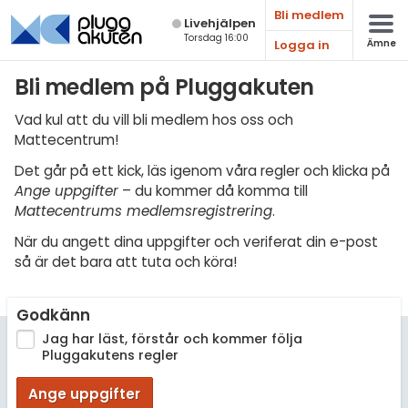
Bli medlem
Live­hjälpen
Torsdag 16:00
Logga in
Ämne
Matematik
Bli medlem på Pluggakuten
Fysik
Vad kul att du vill bli medlem hos oss och
Mattecentrum!
Kemi
Det går på ett kick, läs igenom våra regler och klicka på
Biologi
Ange uppgifter
– du kommer då komma till
Mattecentrums medlemsregistrering
.
Teknik & Bygg
När du angett dina uppgifter och veriferat din e-post
Programmering
så är det bara att tuta och köra!
Svenska
Godkänn
Engelska
Jag har läst, förstår och kommer följa
Pluggakutens regler
Fler språk
Ange uppgifter