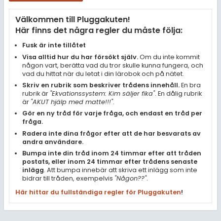
Samhällsorientering
Välkommen till Pluggakuten!
Ekonomi
Här finns det några regler du måste följa:
Fler ämnen
Fusk är inte tillåtet
Visa alltid hur du har försökt själv.
Om du inte kommit
Övriga diskussioner
någon vart, berätta vad du tror skulle kunna fungera, och
vad du hittat när du letat i din lärobok och på nätet.
Livehjälpen
Skriv en rubrik som beskriver trådens innehåll.
En bra
rubrik är
"Ekvationssystem: Kim säljer fika"
. En dålig rubrik
är
"AKUT hjälp med matte!!!"
.
Topplistor
Gör en ny tråd för varje fråga, och endast en tråd per
fråga.
Regler
Radera inte dina frågor efter att de har besvarats av
andra användare.
Bumpa inte din tråd inom 24 timmar efter att tråden
För lärare
postats, eller inom 24 timmar efter trådens senaste
inlägg
. Att bumpa innebär att skriva ett inlägg som inte
6 inloggade
bidrar till tråden, exempelvis
"Någon??"
.
Här hittar du fullständiga regler för Pluggakuten
!
Om Pluggakuten