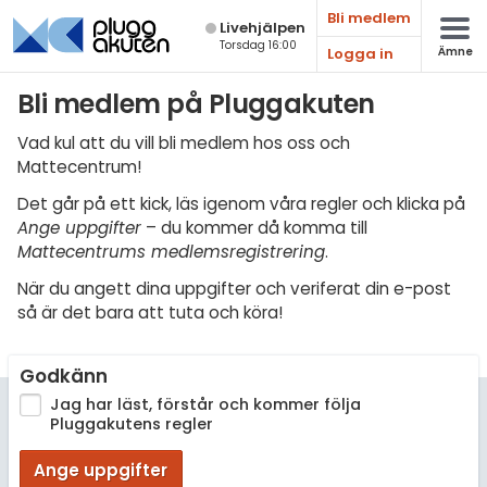
Bli medlem
Live­hjälpen
Torsdag 16:00
Logga in
Ämne
Matematik
Bli medlem på Pluggakuten
Fysik
Vad kul att du vill bli medlem hos oss och
Mattecentrum!
Kemi
Det går på ett kick, läs igenom våra regler och klicka på
Biologi
Ange uppgifter
– du kommer då komma till
Mattecentrums medlemsregistrering
.
Teknik & Bygg
När du angett dina uppgifter och veriferat din e-post
Programmering
så är det bara att tuta och köra!
Svenska
Godkänn
Engelska
Jag har läst, förstår och kommer följa
Pluggakutens regler
Fler språk
Ange uppgifter