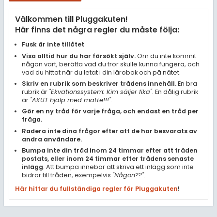
Samhällsorientering
Välkommen till Pluggakuten!
Ekonomi
Här finns det några regler du måste följa:
Fler ämnen
Fusk är inte tillåtet
Visa alltid hur du har försökt själv.
Om du inte kommit
Övriga diskussioner
någon vart, berätta vad du tror skulle kunna fungera, och
vad du hittat när du letat i din lärobok och på nätet.
Livehjälpen
Skriv en rubrik som beskriver trådens innehåll.
En bra
rubrik är
"Ekvationssystem: Kim säljer fika"
. En dålig rubrik
är
"AKUT hjälp med matte!!!"
.
Topplistor
Gör en ny tråd för varje fråga, och endast en tråd per
fråga.
Regler
Radera inte dina frågor efter att de har besvarats av
andra användare.
Bumpa inte din tråd inom 24 timmar efter att tråden
För lärare
postats, eller inom 24 timmar efter trådens senaste
inlägg
. Att bumpa innebär att skriva ett inlägg som inte
4 inloggade
bidrar till tråden, exempelvis
"Någon??"
.
Här hittar du fullständiga regler för Pluggakuten
!
Om Pluggakuten