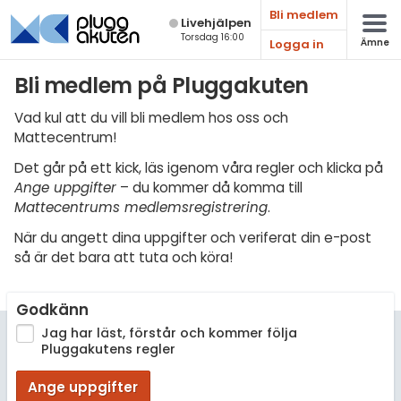
Bli medlem
Live­hjälpen
Torsdag 16:00
Logga in
Ämne
Matematik
Bli medlem på Pluggakuten
Fysik
Vad kul att du vill bli medlem hos oss och
Mattecentrum!
Kemi
Det går på ett kick, läs igenom våra regler och klicka på
Biologi
Ange uppgifter
– du kommer då komma till
Mattecentrums medlemsregistrering
.
Teknik & Bygg
När du angett dina uppgifter och veriferat din e-post
Programmering
så är det bara att tuta och köra!
Svenska
Godkänn
Engelska
Jag har läst, förstår och kommer följa
Pluggakutens regler
Fler språk
Ange uppgifter