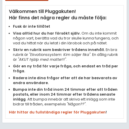
Samhällsorientering
Välkommen till Pluggakuten!
Ekonomi
Här finns det några regler du måste följa:
Fler ämnen
Fusk är inte tillåtet
Visa alltid hur du har försökt själv.
Om du inte kommit
Övriga diskussioner
någon vart, berätta vad du tror skulle kunna fungera, och
vad du hittat när du letat i din lärobok och på nätet.
Livehjälpen
Skriv en rubrik som beskriver trådens innehåll.
En bra
rubrik är
"Ekvationssystem: Kim säljer fika"
. En dålig rubrik
är
"AKUT hjälp med matte!!!"
.
Topplistor
Gör en ny tråd för varje fråga, och endast en tråd per
fråga.
Regler
Radera inte dina frågor efter att de har besvarats av
andra användare.
Bumpa inte din tråd inom 24 timmar efter att tråden
För lärare
postats, eller inom 24 timmar efter trådens senaste
inlägg
. Att bumpa innebär att skriva ett inlägg som inte
5 inloggade
bidrar till tråden, exempelvis
"Någon??"
.
Här hittar du fullständiga regler för Pluggakuten
!
Om Pluggakuten