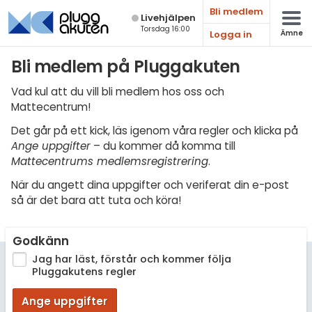
Bli medlem
Live­hjälpen
Torsdag 16:00
Logga in
Ämne
Matematik
Bli medlem på Pluggakuten
Fysik
Vad kul att du vill bli medlem hos oss och
Mattecentrum!
Kemi
Det går på ett kick, läs igenom våra regler och klicka på
Biologi
Ange uppgifter
– du kommer då komma till
Mattecentrums medlemsregistrering
.
Teknik & Bygg
När du angett dina uppgifter och veriferat din e-post
Programmering
så är det bara att tuta och köra!
Svenska
Godkänn
Engelska
Jag har läst, förstår och kommer följa
Pluggakutens regler
Fler språk
Ange uppgifter