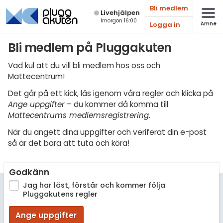
Bli medlem
Live­hjälpen
Imorgon 16:00
Logga in
Ämne
Matematik
Bli medlem på Pluggakuten
Fysik
Vad kul att du vill bli medlem hos oss och
Mattecentrum!
Kemi
Det går på ett kick, läs igenom våra regler och klicka på
Biologi
Ange uppgifter
– du kommer då komma till
Mattecentrums medlemsregistrering
.
Teknik & Bygg
När du angett dina uppgifter och veriferat din e-post
Programmering
så är det bara att tuta och köra!
Svenska
Godkänn
Engelska
Jag har läst, förstår och kommer följa
Pluggakutens regler
Fler språk
Ange uppgifter