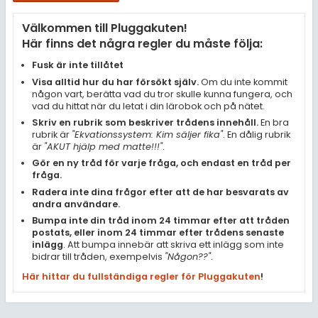
Samhällsorientering
Välkommen till Pluggakuten!
Ekonomi
Här finns det några regler du måste följa:
Fler ämnen
Fusk är inte tillåtet
Visa alltid hur du har försökt själv.
Om du inte kommit
Övriga diskussioner
någon vart, berätta vad du tror skulle kunna fungera, och
vad du hittat när du letat i din lärobok och på nätet.
Livehjälpen
Skriv en rubrik som beskriver trådens innehåll.
En bra
rubrik är
"Ekvationssystem: Kim säljer fika"
. En dålig rubrik
är
"AKUT hjälp med matte!!!"
.
Topplistor
Gör en ny tråd för varje fråga, och endast en tråd per
fråga.
Regler
Radera inte dina frågor efter att de har besvarats av
andra användare.
Bumpa inte din tråd inom 24 timmar efter att tråden
För lärare
postats, eller inom 24 timmar efter trådens senaste
inlägg
. Att bumpa innebär att skriva ett inlägg som inte
3 inloggade
bidrar till tråden, exempelvis
"Någon??"
.
Här hittar du fullständiga regler för Pluggakuten
!
Om Pluggakuten