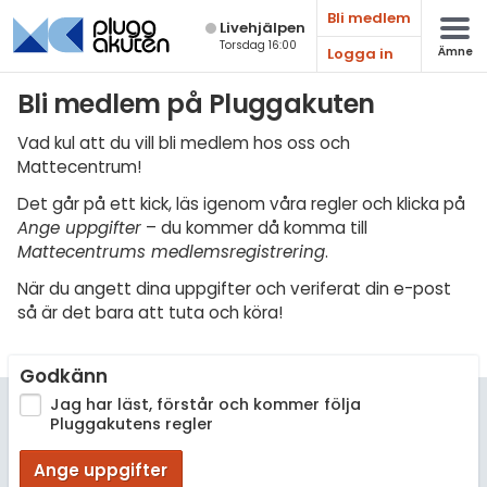
Bli medlem
Live­hjälpen
Torsdag 16:00
Logga in
Ämne
Matematik
Bli medlem på Pluggakuten
Fysik
Vad kul att du vill bli medlem hos oss och
Mattecentrum!
Kemi
Det går på ett kick, läs igenom våra regler och klicka på
Biologi
Ange uppgifter
– du kommer då komma till
Mattecentrums medlemsregistrering
.
Teknik & Bygg
När du angett dina uppgifter och veriferat din e-post
Programmering
så är det bara att tuta och köra!
Svenska
Godkänn
Engelska
Jag har läst, förstår och kommer följa
Pluggakutens regler
Fler språk
Ange uppgifter