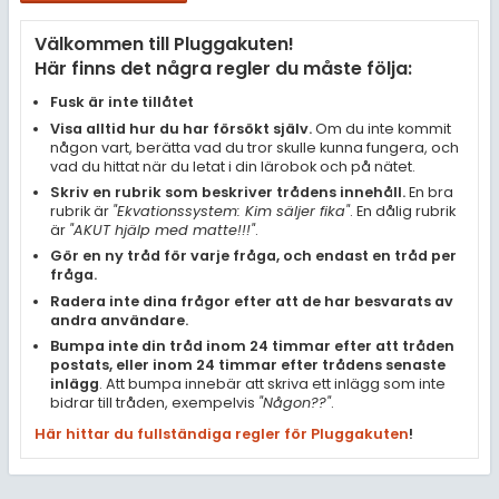
Samhällsorientering
Välkommen till Pluggakuten!
Ekonomi
Här finns det några regler du måste följa:
Fler ämnen
Fusk är inte tillåtet
Visa alltid hur du har försökt själv.
Om du inte kommit
Övriga diskussioner
någon vart, berätta vad du tror skulle kunna fungera, och
vad du hittat när du letat i din lärobok och på nätet.
Livehjälpen
Skriv en rubrik som beskriver trådens innehåll.
En bra
rubrik är
"Ekvationssystem: Kim säljer fika"
. En dålig rubrik
är
"AKUT hjälp med matte!!!"
.
Topplistor
Gör en ny tråd för varje fråga, och endast en tråd per
fråga.
Regler
Radera inte dina frågor efter att de har besvarats av
andra användare.
Bumpa inte din tråd inom 24 timmar efter att tråden
För lärare
postats, eller inom 24 timmar efter trådens senaste
inlägg
. Att bumpa innebär att skriva ett inlägg som inte
4 inloggade
bidrar till tråden, exempelvis
"Någon??"
.
Här hittar du fullständiga regler för Pluggakuten
!
Om Pluggakuten