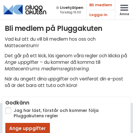
Bli medlem
Live­hjälpen
Torsdag 16:00
Logga in
Ämne
Matematik
Bli medlem på Pluggakuten
Fysik
Vad kul att du vill bli medlem hos oss och
Mattecentrum!
Kemi
Det går på ett kick, läs igenom våra regler och klicka på
Biologi
Ange uppgifter
– du kommer då komma till
Mattecentrums medlemsregistrering
.
Teknik & Bygg
När du angett dina uppgifter och veriferat din e-post
Programmering
så är det bara att tuta och köra!
Svenska
Godkänn
Engelska
Jag har läst, förstår och kommer följa
Pluggakutens regler
Fler språk
Ange uppgifter