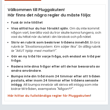
Samhällsorientering
Välkommen till Pluggakuten!
Ekonomi
Här finns det några regler du måste följa:
Fler ämnen
Fusk är inte tillåtet
Visa alltid hur du har försökt själv.
Om du inte kommit
Övriga diskussioner
någon vart, berätta vad du tror skulle kunna fungera, och
vad du hittat när du letat i din lärobok och på nätet.
Livehjälpen
Skriv en rubrik som beskriver trådens innehåll.
En bra
rubrik är
"Ekvationssystem: Kim säljer fika"
. En dålig rubrik
är
"AKUT hjälp med matte!!!"
.
Topplistor
Gör en ny tråd för varje fråga, och endast en tråd per
fråga.
Regler
Radera inte dina frågor efter att de har besvarats av
andra användare.
Bumpa inte din tråd inom 24 timmar efter att tråden
För lärare
postats, eller inom 24 timmar efter trådens senaste
inlägg
. Att bumpa innebär att skriva ett inlägg som inte
3 inloggade
bidrar till tråden, exempelvis
"Någon??"
.
Här hittar du fullständiga regler för Pluggakuten
!
Om Pluggakuten