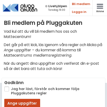
Bli medlem
Live­hjälpen
Torsdag 16:00
Logga in
Ämne
Matematik
Bli medlem på Pluggakuten
Fysik
Vad kul att du vill bli medlem hos oss och
Mattecentrum!
Kemi
Det går på ett kick, läs igenom våra regler och klicka på
Biologi
Ange uppgifter
– du kommer då komma till
Mattecentrums medlemsregistrering
.
Teknik & Bygg
När du angett dina uppgifter och veriferat din e-post
Programmering
så är det bara att tuta och köra!
Svenska
Godkänn
Engelska
Jag har läst, förstår och kommer följa
Pluggakutens regler
Fler språk
Ange uppgifter