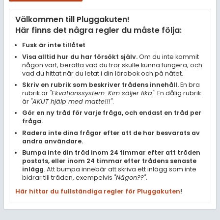
Samhällsorientering
Välkommen till Pluggakuten!
Ekonomi
Här finns det några regler du måste följa:
Fler ämnen
Fusk är inte tillåtet
Visa alltid hur du har försökt själv.
Om du inte kommit
Övriga diskussioner
någon vart, berätta vad du tror skulle kunna fungera, och
vad du hittat när du letat i din lärobok och på nätet.
Livehjälpen
Skriv en rubrik som beskriver trådens innehåll.
En bra
rubrik är
"Ekvationssystem: Kim säljer fika"
. En dålig rubrik
är
"AKUT hjälp med matte!!!"
.
Topplistor
Gör en ny tråd för varje fråga, och endast en tråd per
fråga.
Regler
Radera inte dina frågor efter att de har besvarats av
andra användare.
Bumpa inte din tråd inom 24 timmar efter att tråden
För lärare
postats, eller inom 24 timmar efter trådens senaste
inlägg
. Att bumpa innebär att skriva ett inlägg som inte
9 inloggade
bidrar till tråden, exempelvis
"Någon??"
.
Här hittar du fullständiga regler för Pluggakuten
!
Om Pluggakuten