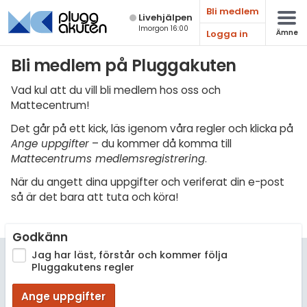
Bli medlem
Live­hjälpen
Imorgon 16:00
Logga in
Ämne
Matematik
Bli medlem på Pluggakuten
Fysik
Vad kul att du vill bli medlem hos oss och
Mattecentrum!
Kemi
Det går på ett kick, läs igenom våra regler och klicka på
Biologi
Ange uppgifter
– du kommer då komma till
Mattecentrums medlemsregistrering
.
Teknik & Bygg
När du angett dina uppgifter och veriferat din e-post
Programmering
så är det bara att tuta och köra!
Svenska
Godkänn
Engelska
Jag har läst, förstår och kommer följa
Pluggakutens regler
Fler språk
Ange uppgifter