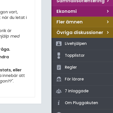
Samhällsorientering
Ekonomi
gon vart,
när du letat i
Fler ämnen
rik är
Övriga diskussioner
hjälp med
Livehjälpen
råga.
Topplistor
andra
Regler
tats, eller
a innebär att
För lärare
gon??"
.
7 inloggade
Om Pluggakuten