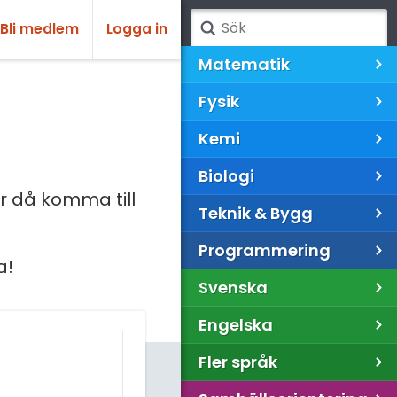
Bli medlem
Logga in
Matematik
Fysik
Kemi
Biologi
 då komma till
Teknik & Bygg
Programmering
a!
Svenska
Engelska
Fler språk