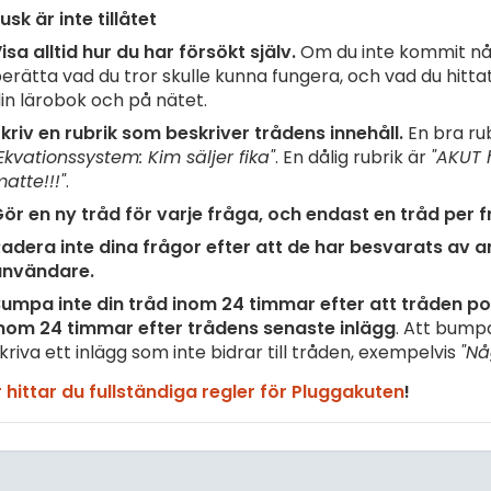
usk är inte tillåtet
isa alltid hur du har försökt själv.
Om du inte kommit nå
erätta vad du tror skulle kunna fungera, och vad du hittat 
in lärobok och på nätet.
kriv en rubrik som beskriver trådens innehåll.
En bra rub
Ekvationssystem: Kim säljer fika"
. En dålig rubrik är
"AKUT 
atte!!!"
.
ör en ny tråd för varje fråga, och endast en tråd per f
adera inte dina frågor efter att de har besvarats av 
användare.
umpa inte din tråd inom 24 timmar efter att tråden pos
nom 24 timmar efter trådens senaste inlägg
. Att bump
kriva ett inlägg som inte bidrar till tråden, exempelvis
"Nå
 hittar du fullständiga regler för Pluggakuten
!