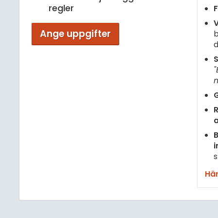
regler
F
V
Ange uppgifter
b
d
S
"
m
G
R
B
i
s
Här