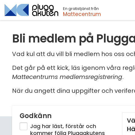
En gratistjänst från
Sök
Mattecentrum
Bli medlem på Plugg
Vad kul att du vill bli medlem hos oss 
Det går på ett kick, läs igenom våra reg
Mattecentrums medlemsregistrering
.
När du angett dina uppgifter och verifer
Godkänn
Vä
Jag har läst, förstår och
Hä
kommer följa Pluggakutens