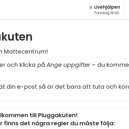
Live­hjälpen
Torsdag 16:00
akuten
och Mattecentrum!
ler och klicka på
Ange uppgifter
– du kommer
at din e-post så är det bara att tuta och kör
lkommen till Pluggakuten!
r finns det några regler du måste följa: