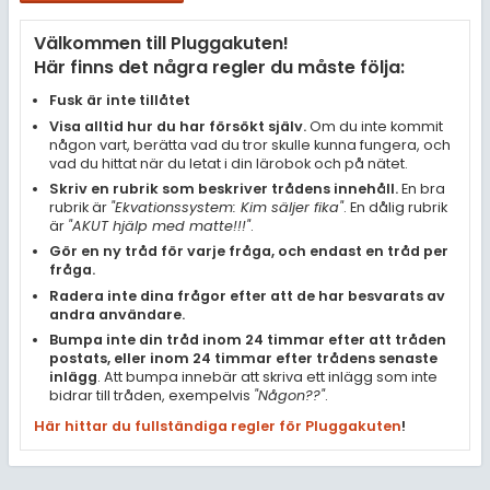
Samhällsorientering
Välkommen till Pluggakuten!
Ekonomi
Här finns det några regler du måste följa:
Fler ämnen
Fusk är inte tillåtet
Visa alltid hur du har försökt själv.
Om du inte kommit
Övriga diskussioner
någon vart, berätta vad du tror skulle kunna fungera, och
vad du hittat när du letat i din lärobok och på nätet.
Livehjälpen
Skriv en rubrik som beskriver trådens innehåll.
En bra
rubrik är
"Ekvationssystem: Kim säljer fika"
. En dålig rubrik
är
"AKUT hjälp med matte!!!"
.
Topplistor
Gör en ny tråd för varje fråga, och endast en tråd per
fråga.
Regler
Radera inte dina frågor efter att de har besvarats av
andra användare.
Bumpa inte din tråd inom 24 timmar efter att tråden
För lärare
postats, eller inom 24 timmar efter trådens senaste
inlägg
. Att bumpa innebär att skriva ett inlägg som inte
3 inloggade
bidrar till tråden, exempelvis
"Någon??"
.
Här hittar du fullständiga regler för Pluggakuten
!
Om Pluggakuten