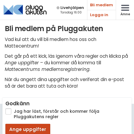
Bli medlem
Live­hjälpen
Torsdag 16:00
Logga in
Ämne
Matematik
Bli medlem på Pluggakuten
Fysik
Vad kul att du vill bli medlem hos oss och
Mattecentrum!
Kemi
Det går på ett kick, läs igenom våra regler och klicka på
Biologi
Ange uppgifter
– du kommer då komma till
Mattecentrums medlemsregistrering
.
Teknik & Bygg
När du angett dina uppgifter och veriferat din e-post
Programmering
så är det bara att tuta och köra!
Svenska
Godkänn
Engelska
Jag har läst, förstår och kommer följa
Pluggakutens regler
Fler språk
Ange uppgifter