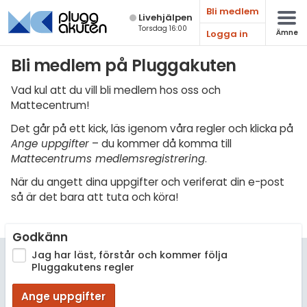
Bli medlem
Live­hjälpen
Torsdag 16:00
Logga in
Ämne
Matematik
Bli medlem på Pluggakuten
Fysik
Vad kul att du vill bli medlem hos oss och
Mattecentrum!
Kemi
Det går på ett kick, läs igenom våra regler och klicka på
Biologi
Ange uppgifter
– du kommer då komma till
Mattecentrums medlemsregistrering
.
Teknik & Bygg
När du angett dina uppgifter och veriferat din e-post
Programmering
så är det bara att tuta och köra!
Svenska
Godkänn
Engelska
Jag har läst, förstår och kommer följa
Pluggakutens regler
Fler språk
Ange uppgifter