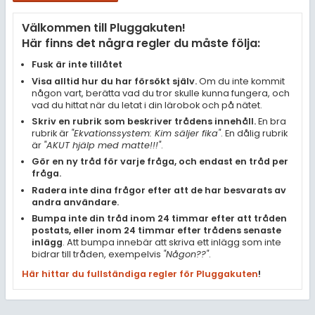
Samhällsorientering
Välkommen till Pluggakuten!
Ekonomi
Här finns det några regler du måste följa:
Fler ämnen
Fusk är inte tillåtet
Visa alltid hur du har försökt själv.
Om du inte kommit
Övriga diskussioner
någon vart, berätta vad du tror skulle kunna fungera, och
vad du hittat när du letat i din lärobok och på nätet.
Livehjälpen
Skriv en rubrik som beskriver trådens innehåll.
En bra
rubrik är
"Ekvationssystem: Kim säljer fika"
. En dålig rubrik
är
"AKUT hjälp med matte!!!"
.
Topplistor
Gör en ny tråd för varje fråga, och endast en tråd per
fråga.
Regler
Radera inte dina frågor efter att de har besvarats av
andra användare.
Bumpa inte din tråd inom 24 timmar efter att tråden
För lärare
postats, eller inom 24 timmar efter trådens senaste
inlägg
. Att bumpa innebär att skriva ett inlägg som inte
5 inloggade
bidrar till tråden, exempelvis
"Någon??"
.
Här hittar du fullständiga regler för Pluggakuten
!
Om Pluggakuten