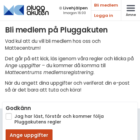
Bli medlem
Live­hjälpen
Imorgon 16:00
Logga in
Ämne
Matematik
Bli medlem på Pluggakuten
Fysik
Vad kul att du vill bli medlem hos oss och
Mattecentrum!
Kemi
Det går på ett kick, läs igenom våra regler och klicka på
Biologi
Ange uppgifter
– du kommer då komma till
Mattecentrums medlemsregistrering
.
Teknik & Bygg
När du angett dina uppgifter och veriferat din e-post
Programmering
så är det bara att tuta och köra!
Svenska
Godkänn
Engelska
Jag har läst, förstår och kommer följa
Pluggakutens regler
Fler språk
Ange uppgifter