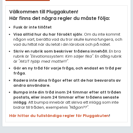
Samhällsorientering
Välkommen till Pluggakuten!
Ekonomi
Här finns det några regler du måste följa:
Fler ämnen
Fusk är inte tillåtet
Visa alltid hur du har försökt själv.
Om du inte kommit
Övriga diskussioner
någon vart, berätta vad du tror skulle kunna fungera, och
vad du hittat när du letat i din lärobok och på nätet.
Livehjälpen
Skriv en rubrik som beskriver trådens innehåll.
En bra
rubrik är
"Ekvationssystem: Kim säljer fika"
. En dålig rubrik
är
"AKUT hjälp med matte!!!"
.
Topplistor
Gör en ny tråd för varje fråga, och endast en tråd per
fråga.
Regler
Radera inte dina frågor efter att de har besvarats av
andra användare.
Bumpa inte din tråd inom 24 timmar efter att tråden
För lärare
postats, eller inom 24 timmar efter trådens senaste
inlägg
. Att bumpa innebär att skriva ett inlägg som inte
8 inloggade
bidrar till tråden, exempelvis
"Någon??"
.
Här hittar du fullständiga regler för Pluggakuten
!
Om Pluggakuten