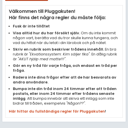
Samhällsorientering
Välkommen till Pluggakuten!
Ekonomi
Här finns det några regler du måste följa:
Fler ämnen
Fusk är inte tillåtet
Visa alltid hur du har försökt själv.
Om du inte kommit
Övriga diskussioner
någon vart, berätta vad du tror skulle kunna fungera, och
vad du hittat när du letat i din lärobok och på nätet.
Livehjälpen
Skriv en rubrik som beskriver trådens innehåll.
En bra
rubrik är
"Ekvationssystem: Kim säljer fika"
. En dålig rubrik
är
"AKUT hjälp med matte!!!"
.
Topplistor
Gör en ny tråd för varje fråga, och endast en tråd per
fråga.
Regler
Radera inte dina frågor efter att de har besvarats av
andra användare.
Bumpa inte din tråd inom 24 timmar efter att tråden
För lärare
postats, eller inom 24 timmar efter trådens senaste
inlägg
. Att bumpa innebär att skriva ett inlägg som inte
3 inloggade
bidrar till tråden, exempelvis
"Någon??"
.
Här hittar du fullständiga regler för Pluggakuten
!
Om Pluggakuten