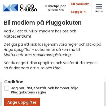
Bli medlem
Live­hjälpen
Torsdag 16:00
Logga in
Ämne
Matematik
Bli medlem på Pluggakuten
Fysik
Vad kul att du vill bli medlem hos oss och
Mattecentrum!
Kemi
Det går på ett kick, läs igenom våra regler och klicka på
Biologi
Ange uppgifter
– du kommer då komma till
Mattecentrums medlemsregistrering
.
Teknik & Bygg
När du angett dina uppgifter och veriferat din e-post
Programmering
så är det bara att tuta och köra!
Svenska
Godkänn
Engelska
Jag har läst, förstår och kommer följa
Pluggakutens regler
Fler språk
Ange uppgifter