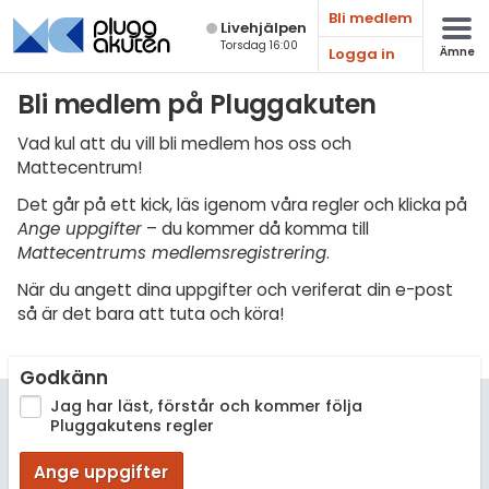
Bli medlem
Live­hjälpen
Torsdag 16:00
Logga in
Ämne
Matematik
Bli medlem på Pluggakuten
Fysik
Vad kul att du vill bli medlem hos oss och
Mattecentrum!
Kemi
Det går på ett kick, läs igenom våra regler och klicka på
Biologi
Ange uppgifter
– du kommer då komma till
Mattecentrums medlemsregistrering
.
Teknik & Bygg
När du angett dina uppgifter och veriferat din e-post
Programmering
så är det bara att tuta och köra!
Svenska
Godkänn
Engelska
Jag har läst, förstår och kommer följa
Pluggakutens regler
Fler språk
Ange uppgifter