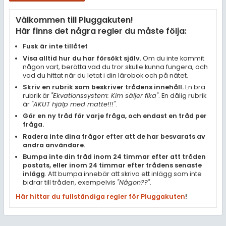
Samhällsorientering
Välkommen till Pluggakuten!
Ekonomi
Här finns det några regler du måste följa:
Fler ämnen
Fusk är inte tillåtet
Visa alltid hur du har försökt själv.
Om du inte kommit
Övriga diskussioner
någon vart, berätta vad du tror skulle kunna fungera, och
vad du hittat när du letat i din lärobok och på nätet.
Livehjälpen
Skriv en rubrik som beskriver trådens innehåll.
En bra
rubrik är
"Ekvationssystem: Kim säljer fika"
. En dålig rubrik
är
"AKUT hjälp med matte!!!"
.
Topplistor
Gör en ny tråd för varje fråga, och endast en tråd per
fråga.
Regler
Radera inte dina frågor efter att de har besvarats av
andra användare.
Bumpa inte din tråd inom 24 timmar efter att tråden
För lärare
postats, eller inom 24 timmar efter trådens senaste
inlägg
. Att bumpa innebär att skriva ett inlägg som inte
10 inloggade
bidrar till tråden, exempelvis
"Någon??"
.
Här hittar du fullständiga regler för Pluggakuten
!
Om Pluggakuten