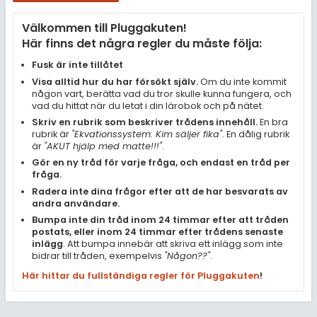
Samhällsorientering
Välkommen till Pluggakuten!
Ekonomi
Här finns det några regler du måste följa:
Fler ämnen
Fusk är inte tillåtet
Visa alltid hur du har försökt själv.
Om du inte kommit
Övriga diskussioner
någon vart, berätta vad du tror skulle kunna fungera, och
vad du hittat när du letat i din lärobok och på nätet.
Livehjälpen
Skriv en rubrik som beskriver trådens innehåll.
En bra
rubrik är
"Ekvationssystem: Kim säljer fika"
. En dålig rubrik
är
"AKUT hjälp med matte!!!"
.
Topplistor
Gör en ny tråd för varje fråga, och endast en tråd per
fråga.
Regler
Radera inte dina frågor efter att de har besvarats av
andra användare.
Bumpa inte din tråd inom 24 timmar efter att tråden
För lärare
postats, eller inom 24 timmar efter trådens senaste
inlägg
. Att bumpa innebär att skriva ett inlägg som inte
3 inloggade
bidrar till tråden, exempelvis
"Någon??"
.
Här hittar du fullständiga regler för Pluggakuten
!
Om Pluggakuten