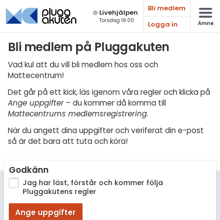
Bli medlem
Live­hjälpen
Torsdag 16:00
Logga in
Ämne
Matematik
Bli medlem på Pluggakuten
Fysik
Vad kul att du vill bli medlem hos oss och
Mattecentrum!
Kemi
Det går på ett kick, läs igenom våra regler och klicka på
Biologi
Ange uppgifter
– du kommer då komma till
Mattecentrums medlemsregistrering
.
Teknik & Bygg
När du angett dina uppgifter och veriferat din e-post
Programmering
så är det bara att tuta och köra!
Svenska
Godkänn
Engelska
Jag har läst, förstår och kommer följa
Pluggakutens regler
Fler språk
Ange uppgifter