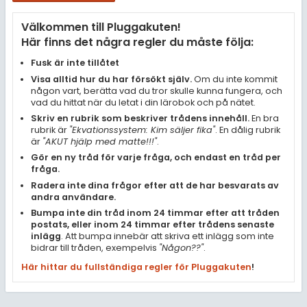
Samhällsorientering
Välkommen till Pluggakuten!
Ekonomi
Här finns det några regler du måste följa:
Fler ämnen
Fusk är inte tillåtet
Visa alltid hur du har försökt själv.
Om du inte kommit
Övriga diskussioner
någon vart, berätta vad du tror skulle kunna fungera, och
vad du hittat när du letat i din lärobok och på nätet.
Livehjälpen
Skriv en rubrik som beskriver trådens innehåll.
En bra
rubrik är
"Ekvationssystem: Kim säljer fika"
. En dålig rubrik
är
"AKUT hjälp med matte!!!"
.
Topplistor
Gör en ny tråd för varje fråga, och endast en tråd per
fråga.
Regler
Radera inte dina frågor efter att de har besvarats av
andra användare.
Bumpa inte din tråd inom 24 timmar efter att tråden
För lärare
postats, eller inom 24 timmar efter trådens senaste
inlägg
. Att bumpa innebär att skriva ett inlägg som inte
11 inloggade
bidrar till tråden, exempelvis
"Någon??"
.
Här hittar du fullständiga regler för Pluggakuten
!
Om Pluggakuten