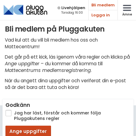
Bli medlem
Live­hjälpen
Torsdag 16:00
Logga in
Ämne
Matematik
Bli medlem på Pluggakuten
Fysik
Vad kul att du vill bli medlem hos oss och
Mattecentrum!
Kemi
Det går på ett kick, läs igenom våra regler och klicka på
Biologi
Ange uppgifter
– du kommer då komma till
Mattecentrums medlemsregistrering
.
Teknik & Bygg
När du angett dina uppgifter och veriferat din e-post
Programmering
så är det bara att tuta och köra!
Svenska
Godkänn
Engelska
Jag har läst, förstår och kommer följa
Pluggakutens regler
Fler språk
Ange uppgifter