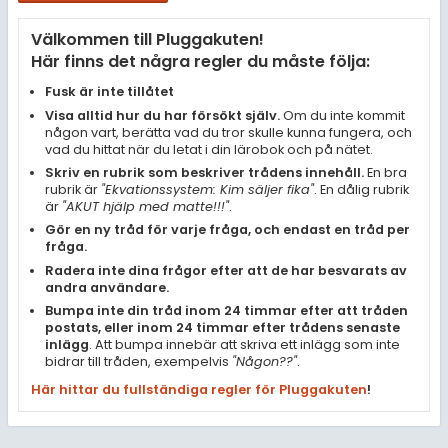
Samhällsorientering
Välkommen till Pluggakuten!
Ekonomi
Här finns det några regler du måste följa:
Fler ämnen
Fusk är inte tillåtet
Visa alltid hur du har försökt själv.
Om du inte kommit
Övriga diskussioner
någon vart, berätta vad du tror skulle kunna fungera, och
vad du hittat när du letat i din lärobok och på nätet.
Livehjälpen
Skriv en rubrik som beskriver trådens innehåll.
En bra
rubrik är
"Ekvationssystem: Kim säljer fika"
. En dålig rubrik
är
"AKUT hjälp med matte!!!"
.
Topplistor
Gör en ny tråd för varje fråga, och endast en tråd per
fråga.
Regler
Radera inte dina frågor efter att de har besvarats av
andra användare.
Bumpa inte din tråd inom 24 timmar efter att tråden
För lärare
postats, eller inom 24 timmar efter trådens senaste
inlägg
. Att bumpa innebär att skriva ett inlägg som inte
7 inloggade
bidrar till tråden, exempelvis
"Någon??"
.
Här hittar du fullständiga regler för Pluggakuten
!
Om Pluggakuten