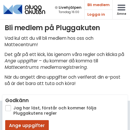
Bli medlem
Live­hjälpen
Torsdag 16:00
Logga in
Ämne
Matematik
Bli medlem på Pluggakuten
Fysik
Vad kul att du vill bli medlem hos oss och
Mattecentrum!
Kemi
Det går på ett kick, läs igenom våra regler och klicka på
Biologi
Ange uppgifter
– du kommer då komma till
Mattecentrums medlemsregistrering
.
Teknik & Bygg
När du angett dina uppgifter och veriferat din e-post
Programmering
så är det bara att tuta och köra!
Svenska
Godkänn
Engelska
Jag har läst, förstår och kommer följa
Pluggakutens regler
Fler språk
Ange uppgifter