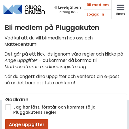
Bli medlem
Live­hjälpen
Torsdag 16:00
Logga in
Ämne
Matematik
Bli medlem på Pluggakuten
Fysik
Vad kul att du vill bli medlem hos oss och
Mattecentrum!
Kemi
Det går på ett kick, läs igenom våra regler och klicka på
Biologi
Ange uppgifter
– du kommer då komma till
Mattecentrums medlemsregistrering
.
Teknik & Bygg
När du angett dina uppgifter och veriferat din e-post
Programmering
så är det bara att tuta och köra!
Svenska
Godkänn
Engelska
Jag har läst, förstår och kommer följa
Pluggakutens regler
Fler språk
Ange uppgifter