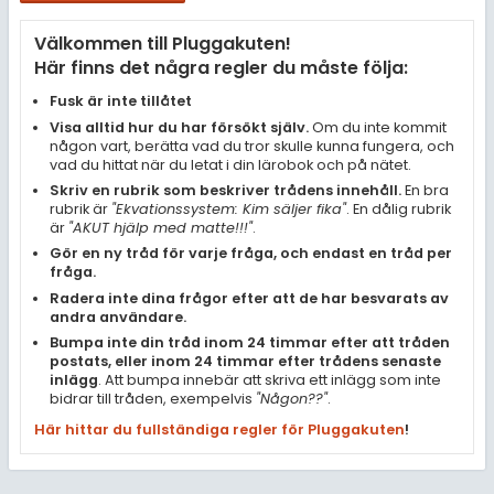
Samhällsorientering
Välkommen till Pluggakuten!
Ekonomi
Här finns det några regler du måste följa:
Fler ämnen
Fusk är inte tillåtet
Visa alltid hur du har försökt själv.
Om du inte kommit
Övriga diskussioner
någon vart, berätta vad du tror skulle kunna fungera, och
vad du hittat när du letat i din lärobok och på nätet.
Livehjälpen
Skriv en rubrik som beskriver trådens innehåll.
En bra
rubrik är
"Ekvationssystem: Kim säljer fika"
. En dålig rubrik
är
"AKUT hjälp med matte!!!"
.
Topplistor
Gör en ny tråd för varje fråga, och endast en tråd per
fråga.
Regler
Radera inte dina frågor efter att de har besvarats av
andra användare.
Bumpa inte din tråd inom 24 timmar efter att tråden
För lärare
postats, eller inom 24 timmar efter trådens senaste
inlägg
. Att bumpa innebär att skriva ett inlägg som inte
3 inloggade
bidrar till tråden, exempelvis
"Någon??"
.
Här hittar du fullständiga regler för Pluggakuten
!
Om Pluggakuten