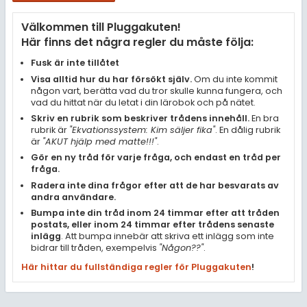
Samhällsorientering
Välkommen till Pluggakuten!
Ekonomi
Här finns det några regler du måste följa:
Fler ämnen
Fusk är inte tillåtet
Visa alltid hur du har försökt själv.
Om du inte kommit
Övriga diskussioner
någon vart, berätta vad du tror skulle kunna fungera, och
vad du hittat när du letat i din lärobok och på nätet.
Livehjälpen
Skriv en rubrik som beskriver trådens innehåll.
En bra
rubrik är
"Ekvationssystem: Kim säljer fika"
. En dålig rubrik
är
"AKUT hjälp med matte!!!"
.
Topplistor
Gör en ny tråd för varje fråga, och endast en tråd per
fråga.
Regler
Radera inte dina frågor efter att de har besvarats av
andra användare.
Bumpa inte din tråd inom 24 timmar efter att tråden
För lärare
postats, eller inom 24 timmar efter trådens senaste
inlägg
. Att bumpa innebär att skriva ett inlägg som inte
4 inloggade
bidrar till tråden, exempelvis
"Någon??"
.
Här hittar du fullständiga regler för Pluggakuten
!
Om Pluggakuten