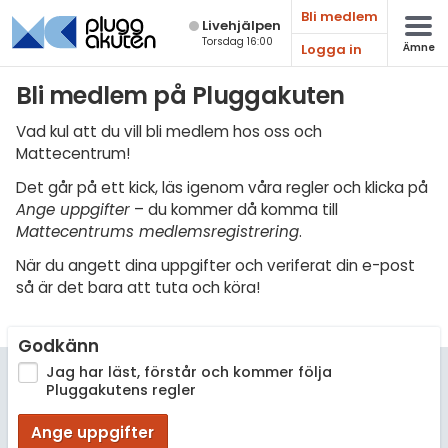
Bli medlem
Live­hjälpen
Torsdag 16:00
Logga in
Ämne
Matematik
Bli medlem på Pluggakuten
Fysik
Vad kul att du vill bli medlem hos oss och
Mattecentrum!
Kemi
Det går på ett kick, läs igenom våra regler och klicka på
Biologi
Ange uppgifter
– du kommer då komma till
Mattecentrums medlemsregistrering
.
Teknik & Bygg
När du angett dina uppgifter och veriferat din e-post
Programmering
så är det bara att tuta och köra!
Svenska
Godkänn
Engelska
Jag har läst, förstår och kommer följa
Pluggakutens regler
Fler språk
Ange uppgifter