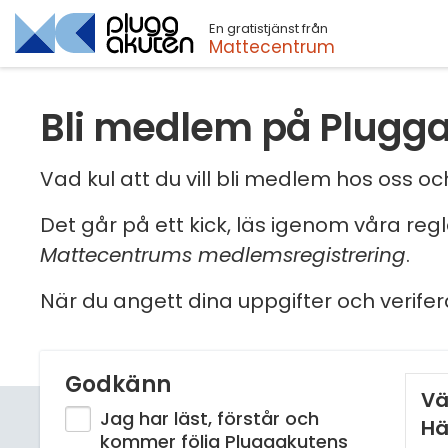
En gratistjänst från
Sök
Mattecentrum
Bli medlem på Plugg
Vad kul att du vill bli medlem hos oss 
Det går på ett kick, läs igenom våra reg
Mattecentrums medlemsregistrering
.
När du angett dina uppgifter och verifer
Godkänn
Vä
Jag har läst, förstår och
Hä
kommer följa Pluggakutens