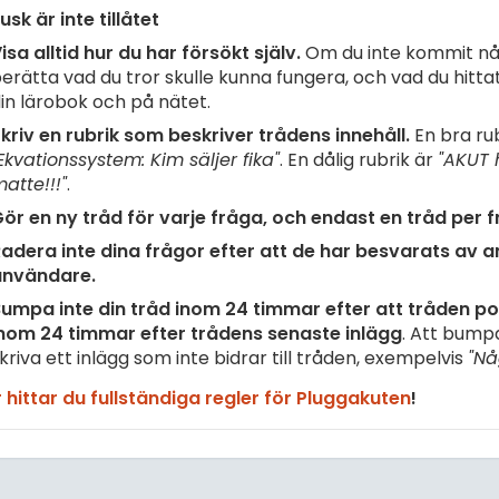
usk är inte tillåtet
isa alltid hur du har försökt själv.
Om du inte kommit nå
erätta vad du tror skulle kunna fungera, och vad du hittat 
in lärobok och på nätet.
kriv en rubrik som beskriver trådens innehåll.
En bra rub
Ekvationssystem: Kim säljer fika"
. En dålig rubrik är
"AKUT 
atte!!!"
.
ör en ny tråd för varje fråga, och endast en tråd per f
adera inte dina frågor efter att de har besvarats av 
användare.
umpa inte din tråd inom 24 timmar efter att tråden pos
nom 24 timmar efter trådens senaste inlägg
. Att bump
kriva ett inlägg som inte bidrar till tråden, exempelvis
"Nå
 hittar du fullständiga regler för Pluggakuten
!