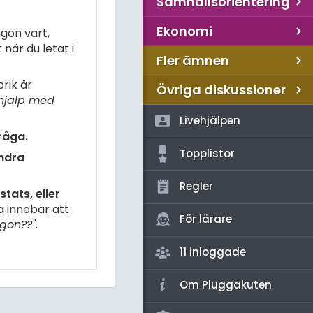
Samhällsorientering
Ekonomi
gon vart,
när du letat i
Fler ämnen
rik är
Övriga diskussioner
hjälp med
Livehjälpen
råga.
Topplistor
andra
Regler
tats, eller
a innebär att
För lärare
gon??"
.
11 inloggade
Om Pluggakuten