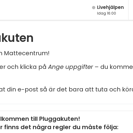
Live­hjälpen
Idag 16:00
akuten
och Mattecentrum!
ler och klicka på
Ange uppgifter
– du kommer
at din e-post så är det bara att tuta och kör
lkommen till Pluggakuten!
r finns det några regler du måste följa: