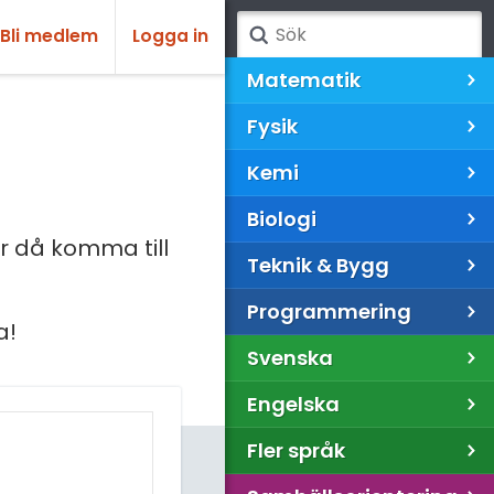
Bli medlem
Logga in
Matematik
Fysik
Kemi
Biologi
 då komma till
Teknik & Bygg
Programmering
a!
Svenska
Engelska
Fler språk