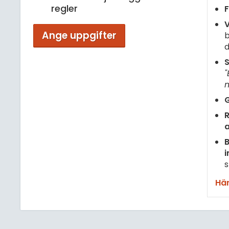
regler
F
V
Ange uppgifter
b
d
S
"
m
G
R
B
i
s
Här