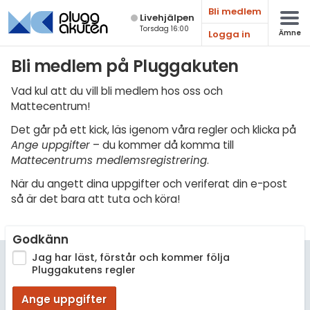
Bli medlem
Live­hjälpen
Torsdag 16:00
Logga in
Ämne
Matematik
Bli medlem på Pluggakuten
Fysik
Vad kul att du vill bli medlem hos oss och
Mattecentrum!
Kemi
Det går på ett kick, läs igenom våra regler och klicka på
Biologi
Ange uppgifter
– du kommer då komma till
Mattecentrums medlemsregistrering
.
Teknik & Bygg
När du angett dina uppgifter och veriferat din e-post
Programmering
så är det bara att tuta och köra!
Svenska
Godkänn
Engelska
Jag har läst, förstår och kommer följa
Pluggakutens regler
Fler språk
Ange uppgifter