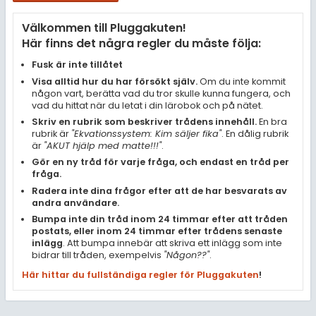
Samhällsorientering
Välkommen till Pluggakuten!
Ekonomi
Här finns det några regler du måste följa:
Fler ämnen
Fusk är inte tillåtet
Visa alltid hur du har försökt själv.
Om du inte kommit
Övriga diskussioner
någon vart, berätta vad du tror skulle kunna fungera, och
vad du hittat när du letat i din lärobok och på nätet.
Livehjälpen
Skriv en rubrik som beskriver trådens innehåll.
En bra
rubrik är
"Ekvationssystem: Kim säljer fika"
. En dålig rubrik
är
"AKUT hjälp med matte!!!"
.
Topplistor
Gör en ny tråd för varje fråga, och endast en tråd per
fråga.
Regler
Radera inte dina frågor efter att de har besvarats av
andra användare.
Bumpa inte din tråd inom 24 timmar efter att tråden
För lärare
postats, eller inom 24 timmar efter trådens senaste
inlägg
. Att bumpa innebär att skriva ett inlägg som inte
2 inloggade
bidrar till tråden, exempelvis
"Någon??"
.
Här hittar du fullständiga regler för Pluggakuten
!
Om Pluggakuten