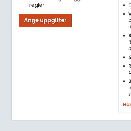
regler
F
V
Ange uppgifter
b
d
S
"
m
G
R
B
i
s
Här