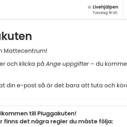
Live­hjälpen
Torsdag 16:00
akuten
och Mattecentrum!
ler och klicka på
Ange uppgifter
– du kommer
at din e-post så är det bara att tuta och kör
lkommen till Pluggakuten!
r finns det några regler du måste följa: