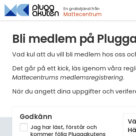
En gratistjänst från
Sök
Mattecentrum
Bli medlem på Plugg
Vad kul att du vill bli medlem hos oss 
Det går på ett kick, läs igenom våra reg
Mattecentrums medlemsregistrering
.
När du angett dina uppgifter och verifer
Godkänn
Vä
Jag har läst, förstår och
Hä
kommer följa Pluggakutens