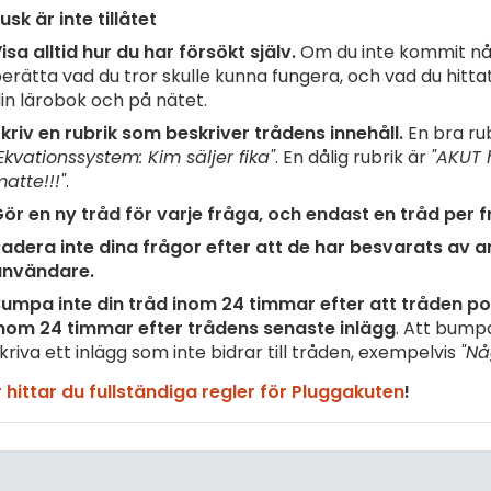
usk är inte tillåtet
isa alltid hur du har försökt själv.
Om du inte kommit nå
erätta vad du tror skulle kunna fungera, och vad du hittat 
in lärobok och på nätet.
kriv en rubrik som beskriver trådens innehåll.
En bra rub
Ekvationssystem: Kim säljer fika"
. En dålig rubrik är
"AKUT 
atte!!!"
.
ör en ny tråd för varje fråga, och endast en tråd per f
adera inte dina frågor efter att de har besvarats av 
användare.
umpa inte din tråd inom 24 timmar efter att tråden pos
nom 24 timmar efter trådens senaste inlägg
. Att bump
kriva ett inlägg som inte bidrar till tråden, exempelvis
"Nå
 hittar du fullständiga regler för Pluggakuten
!