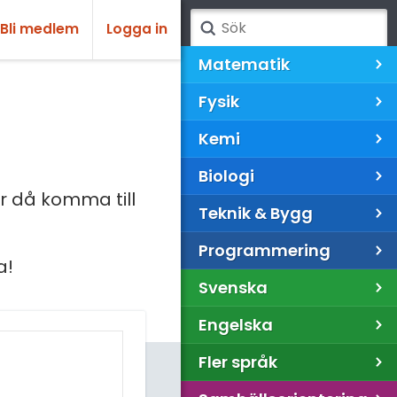
Bli medlem
Logga in
Matematik
Fysik
Kemi
Biologi
 då komma till
Teknik & Bygg
Programmering
a!
Svenska
Engelska
Fler språk