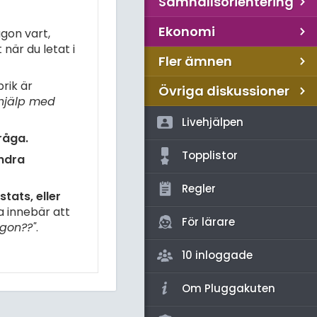
Samhällsorientering
Ekonomi
gon vart,
när du letat i
Fler ämnen
rik är
Övriga diskussioner
hjälp med
Livehjälpen
råga.
Topplistor
andra
Regler
tats, eller
a innebär att
För lärare
gon??"
.
10 inloggade
Om Pluggakuten