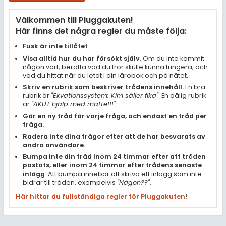
Samhällsorientering
Välkommen till Pluggakuten!
Ekonomi
Här finns det några regler du måste följa:
Fler ämnen
Fusk är inte tillåtet
Visa alltid hur du har försökt själv.
Om du inte kommit
Övriga diskussioner
någon vart, berätta vad du tror skulle kunna fungera, och
vad du hittat när du letat i din lärobok och på nätet.
Livehjälpen
Skriv en rubrik som beskriver trådens innehåll.
En bra
rubrik är
"Ekvationssystem: Kim säljer fika"
. En dålig rubrik
är
"AKUT hjälp med matte!!!"
.
Topplistor
Gör en ny tråd för varje fråga, och endast en tråd per
fråga.
Regler
Radera inte dina frågor efter att de har besvarats av
andra användare.
Bumpa inte din tråd inom 24 timmar efter att tråden
För lärare
postats, eller inom 24 timmar efter trådens senaste
inlägg
. Att bumpa innebär att skriva ett inlägg som inte
1 inloggade
bidrar till tråden, exempelvis
"Någon??"
.
Här hittar du fullständiga regler för Pluggakuten
!
Om Pluggakuten