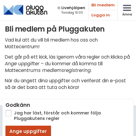
Bli medlem
Live­hjälpen
Torsdag 16:00
Logga in
Ämne
Matematik
Bli medlem på Pluggakuten
Fysik
Vad kul att du vill bli medlem hos oss och
Mattecentrum!
Kemi
Det går på ett kick, läs igenom våra regler och klicka på
Biologi
Ange uppgifter
– du kommer då komma till
Mattecentrums medlemsregistrering
.
Teknik & Bygg
När du angett dina uppgifter och veriferat din e-post
Programmering
så är det bara att tuta och köra!
Svenska
Godkänn
Engelska
Jag har läst, förstår och kommer följa
Pluggakutens regler
Fler språk
Ange uppgifter