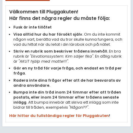
Samhällsorientering
Välkommen till Pluggakuten!
Ekonomi
Här finns det några regler du måste följa:
Fler ämnen
Fusk är inte tillåtet
Visa alltid hur du har försökt själv.
Om du inte kommit
Övriga diskussioner
någon vart, berätta vad du tror skulle kunna fungera, och
vad du hittat när du letat i din lärobok och på nätet.
Livehjälpen
Skriv en rubrik som beskriver trådens innehåll.
En bra
rubrik är
"Ekvationssystem: Kim säljer fika"
. En dålig rubrik
är
"AKUT hjälp med matte!!!"
.
Topplistor
Gör en ny tråd för varje fråga, och endast en tråd per
fråga.
Regler
Radera inte dina frågor efter att de har besvarats av
andra användare.
Bumpa inte din tråd inom 24 timmar efter att tråden
För lärare
postats, eller inom 24 timmar efter trådens senaste
inlägg
. Att bumpa innebär att skriva ett inlägg som inte
9 inloggade
bidrar till tråden, exempelvis
"Någon??"
.
Här hittar du fullständiga regler för Pluggakuten
!
Om Pluggakuten