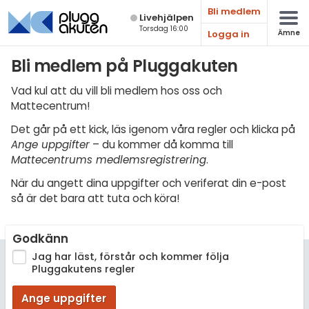
Bli medlem
Live­hjälpen
Torsdag 16:00
Logga in
Ämne
Matematik
Bli medlem på Pluggakuten
Fysik
Vad kul att du vill bli medlem hos oss och
Mattecentrum!
Kemi
Det går på ett kick, läs igenom våra regler och klicka på
Biologi
Ange uppgifter
– du kommer då komma till
Mattecentrums medlemsregistrering
.
Teknik & Bygg
När du angett dina uppgifter och veriferat din e-post
Programmering
så är det bara att tuta och köra!
Svenska
Godkänn
Engelska
Jag har läst, förstår och kommer följa
Pluggakutens regler
Fler språk
Ange uppgifter