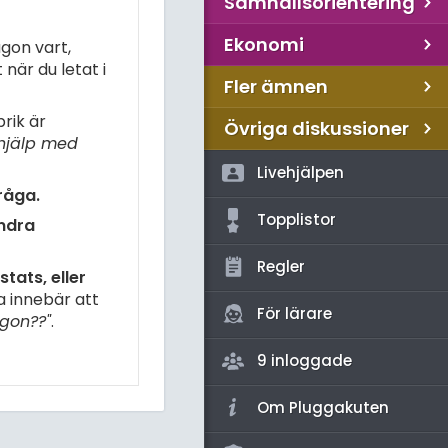
Samhällsorientering
Ekonomi
gon vart,
när du letat i
Fler ämnen
rik är
Övriga diskussioner
hjälp med
Livehjälpen
råga.
Topplistor
andra
Regler
tats, eller
a innebär att
För lärare
gon??"
.
9 inloggade
Om Pluggakuten