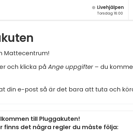
Live­hjälpen
Torsdag 16:00
akuten
och Mattecentrum!
ler och klicka på
Ange uppgifter
– du kommer
at din e-post så är det bara att tuta och kör
lkommen till Pluggakuten!
r finns det några regler du måste följa: