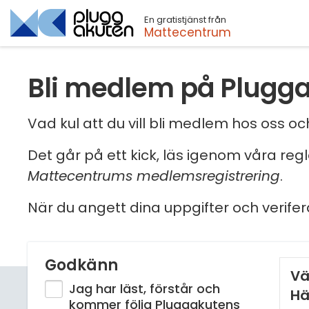
En gratistjänst från
Sök
Mattecentrum
Bli medlem på Plugg
Vad kul att du vill bli medlem hos oss 
Det går på ett kick, läs igenom våra reg
Mattecentrums medlemsregistrering
.
När du angett dina uppgifter och verifer
Godkänn
Vä
Jag har läst, förstår och
Hä
kommer följa Pluggakutens