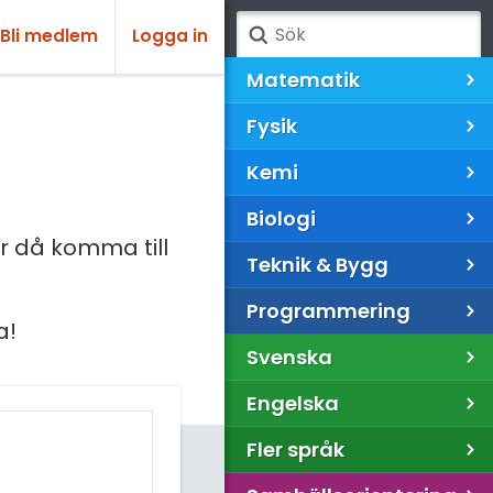
Bli medlem
Logga in
Matematik
Fysik
Kemi
Biologi
 då komma till
Teknik & Bygg
Programmering
a!
Svenska
Engelska
Fler språk