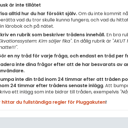
usk är inte tillåtet
isa alltid hur du har försökt själv.
Om du inte kommit nå
erätta vad du tror skulle kunna fungera, och vad du hittat 
in lärobok och på nätet.
kriv en rubrik som beskriver trådens innehåll.
En bra rub
Ekvationssystem: Kim säljer fika"
. En dålig rubrik är
"AKUT 
atte!!!"
.
ör en ny tråd för varje fråga, och endast en tråd per f
adera inte dina frågor efter att de har besvarats av 
användare.
umpa inte din tråd inom 24 timmar efter att tråden pos
nom 24 timmar efter trådens senaste inlägg
. Att bump
kriva ett inlägg som inte bidrar till tråden, exempelvis
"Nå
 hittar du fullständiga regler för Pluggakuten
!