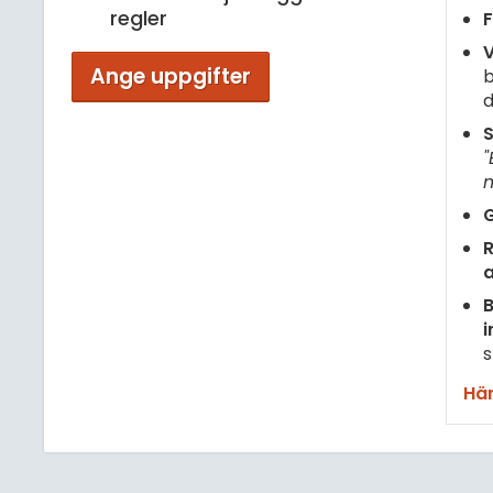
regler
F
V
Ange uppgifter
b
d
S
"
m
G
R
B
i
s
Här