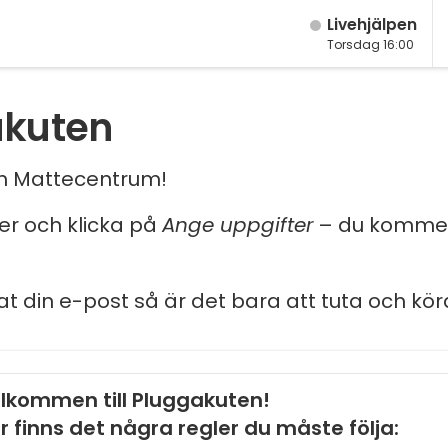
Live­hjälpen
Torsdag 16:00
akuten
och Mattecentrum!
ler och klicka på
Ange uppgifter
– du kommer
at din e-post så är det bara att tuta och kör
lkommen till Pluggakuten!
r finns det några regler du måste följa: