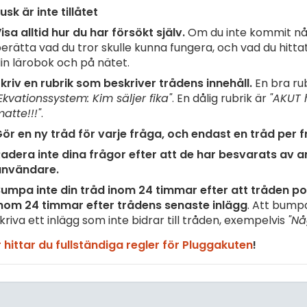
usk är inte tillåtet
isa alltid hur du har försökt själv.
Om du inte kommit nå
erätta vad du tror skulle kunna fungera, och vad du hittat 
in lärobok och på nätet.
kriv en rubrik som beskriver trådens innehåll.
En bra rub
Ekvationssystem: Kim säljer fika"
. En dålig rubrik är
"AKUT 
atte!!!"
.
ör en ny tråd för varje fråga, och endast en tråd per f
adera inte dina frågor efter att de har besvarats av 
användare.
umpa inte din tråd inom 24 timmar efter att tråden pos
nom 24 timmar efter trådens senaste inlägg
. Att bump
kriva ett inlägg som inte bidrar till tråden, exempelvis
"Nå
 hittar du fullständiga regler för Pluggakuten
!