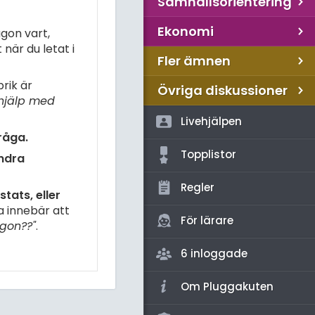
Samhällsorientering
Ekonomi
gon vart,
när du letat i
Fler ämnen
rik är
Övriga diskussioner
hjälp med
Livehjälpen
råga.
Topplistor
andra
Regler
tats, eller
a innebär att
För lärare
gon??"
.
6 inloggade
Om Pluggakuten