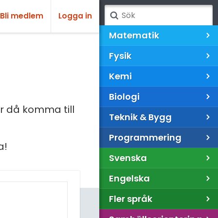
Bli medlem
Logga in
Matematik
Fysik
Kemi
Biologi
 då komma till
Teknik & Bygg
Programmering
a!
Svenska
Engelska
Fler språk