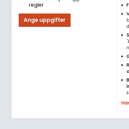
regler
F
V
Ange uppgifter
b
d
S
"
m
G
R
B
i
s
Här