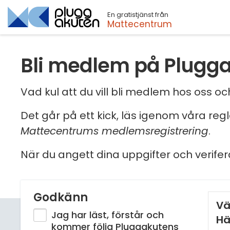
En gratistjänst från
Sök
Mattecentrum
Bli medlem på Plugg
Vad kul att du vill bli medlem hos oss 
Det går på ett kick, läs igenom våra reg
Mattecentrums medlemsregistrering
.
När du angett dina uppgifter och verifer
Godkänn
Vä
Jag har läst, förstår och
Hä
kommer följa Pluggakutens