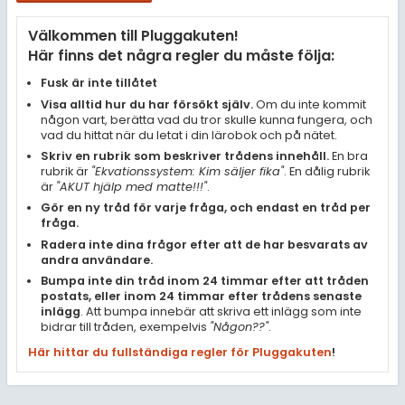
Samhällsorientering
Välkommen till Pluggakuten!
Ekonomi
Här finns det några regler du måste följa:
Fler ämnen
Fusk är inte tillåtet
Visa alltid hur du har försökt själv.
Om du inte kommit
Övriga diskussioner
någon vart, berätta vad du tror skulle kunna fungera, och
vad du hittat när du letat i din lärobok och på nätet.
Livehjälpen
Skriv en rubrik som beskriver trådens innehåll.
En bra
rubrik är
"Ekvationssystem: Kim säljer fika"
. En dålig rubrik
är
"AKUT hjälp med matte!!!"
.
Topplistor
Gör en ny tråd för varje fråga, och endast en tråd per
fråga.
Regler
Radera inte dina frågor efter att de har besvarats av
andra användare.
Bumpa inte din tråd inom 24 timmar efter att tråden
För lärare
postats, eller inom 24 timmar efter trådens senaste
inlägg
. Att bumpa innebär att skriva ett inlägg som inte
3 inloggade
bidrar till tråden, exempelvis
"Någon??"
.
Här hittar du fullständiga regler för Pluggakuten
!
Om Pluggakuten