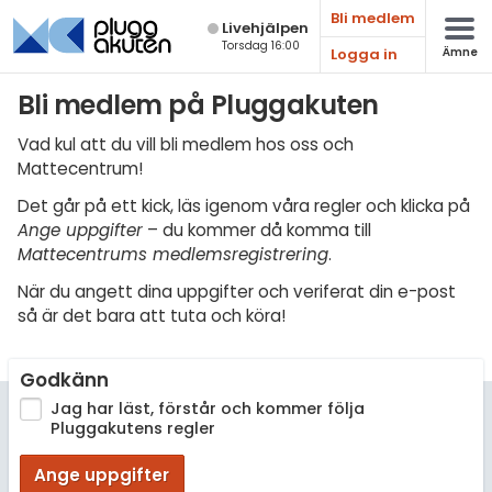
Bli medlem
Live­hjälpen
Torsdag 16:00
Logga in
Ämne
Matematik
Bli medlem på Pluggakuten
Fysik
Vad kul att du vill bli medlem hos oss och
Mattecentrum!
Kemi
Det går på ett kick, läs igenom våra regler och klicka på
Biologi
Ange uppgifter
– du kommer då komma till
Mattecentrums medlemsregistrering
.
Teknik & Bygg
När du angett dina uppgifter och veriferat din e-post
Programmering
så är det bara att tuta och köra!
Svenska
Godkänn
Engelska
Jag har läst, förstår och kommer följa
Pluggakutens regler
Fler språk
Ange uppgifter