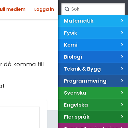
Bli medlem
Logga in
Matematik
Fysik
Kemi
Biologi
 då komma till
Teknik & Bygg
Programmering
a!
Svenska
Engelska
Fler språk