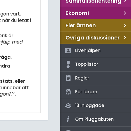
Samhällsorientering
Ekonomi
gon vart,
när du letat i
Fler ämnen
rik är
Övriga diskussioner
hjälp med
Livehjälpen
råga.
Topplistor
andra
Regler
tats, eller
a innebär att
För lärare
gon??"
.
13 inloggade
Om Pluggakuten