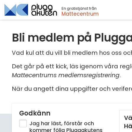
En gratistjänst från
Sök
Mattecentrum
Bli medlem på Plugg
Vad kul att du vill bli medlem hos oss 
Det går på ett kick, läs igenom våra reg
Mattecentrums medlemsregistrering
.
När du angett dina uppgifter och verifer
Godkänn
Vä
Jag har läst, förstår och
Hä
kommer följa Pluggakutens