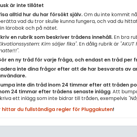
usk är inte tillåtet
isa alltid hur du har försökt själv.
Om du inte kommit nå
erätta vad du tror skulle kunna fungera, och vad du hittat 
in lärobok och på nätet.
kriv en rubrik som beskriver trådens innehåll.
En bra rub
Ekvationssystem: Kim säljer fika"
. En dålig rubrik är
"AKUT 
atte!!!"
.
ör en ny tråd för varje fråga, och endast en tråd per f
adera inte dina frågor efter att de har besvarats av 
användare.
umpa inte din tråd inom 24 timmar efter att tråden pos
nom 24 timmar efter trådens senaste inlägg
. Att bump
kriva ett inlägg som inte bidrar till tråden, exempelvis
"Nå
 hittar du fullständiga regler för Pluggakuten
!