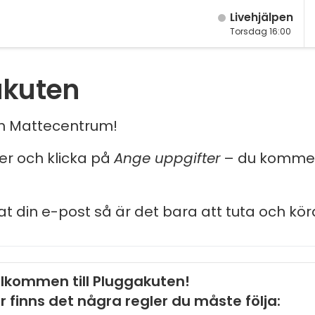
Live­hjälpen
Torsdag 16:00
akuten
och Mattecentrum!
ler och klicka på
Ange uppgifter
– du kommer
at din e-post så är det bara att tuta och kör
lkommen till Pluggakuten!
r finns det några regler du måste följa: