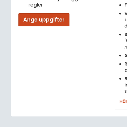
regler
F
V
Ange uppgifter
b
d
S
"
m
G
R
B
i
s
Här