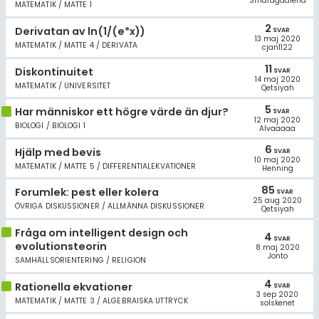
Smaragdalena
MATEMATIK / MATTE 1
2
Derivatan av ln(1/(e*x))
SVAR
13 maj 2020
MATEMATIK / MATTE 4 / DERIVATA
cjan1122
11
Diskontinuitet
SVAR
14 maj 2020
MATEMATIK / UNIVERSITET
Qetsiyah
5
Har människor ett högre värde än djur?
SVAR
12 maj 2020
BIOLOGI / BIOLOGI 1
Alvaaaaa
6
Hjälp med bevis
SVAR
10 maj 2020
MATEMATIK / MATTE 5 / DIFFERENTIALEKVATIONER
Henning
85
Forumlek: pest eller kolera
SVAR
25 aug 2020
ÖVRIGA DISKUSSIONER / ALLMÄNNA DISKUSSIONER
Qetsiyah
Fråga om intelligent design och
4
SVAR
evolutionsteorin
8 maj 2020
Jonto
SAMHÄLLSORIENTERING / RELIGION
4
Rationella ekvationer
SVAR
3 sep 2020
MATEMATIK / MATTE 3 / ALGEBRAISKA UTTRYCK
solskenet