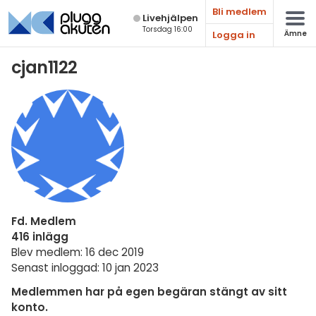
Bli medlem
Live­hjälpen
Torsdag 16:00
Logga in
Ämne
Matematik
cjan1122
Fysik
Kemi
Biologi
Teknik & Bygg
Programmering
Fd. Medlem
Svenska
416 inlägg
Blev medlem: 16 dec 2019
Engelska
Senast inloggad: 10 jan 2023
Fler språk
Medlemmen har på egen begäran stängt av sitt
konto.