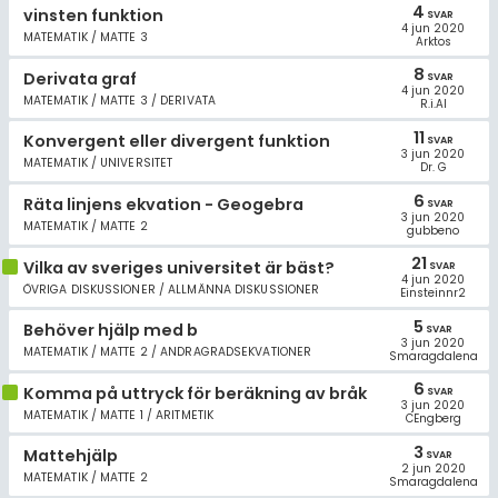
4
vinsten funktion
SVAR
4 jun 2020
MATEMATIK / MATTE 3
Arktos
8
Derivata graf
SVAR
4 jun 2020
MATEMATIK / MATTE 3 / DERIVATA
R.i.Al
11
Konvergent eller divergent funktion
SVAR
3 jun 2020
MATEMATIK / UNIVERSITET
Dr. G
6
Räta linjens ekvation - Geogebra
SVAR
3 jun 2020
MATEMATIK / MATTE 2
gubbeno
21
Vilka av sveriges universitet är bäst?
SVAR
4 jun 2020
ÖVRIGA DISKUSSIONER / ALLMÄNNA DISKUSSIONER
Einsteinnr2
5
Behöver hjälp med b
SVAR
3 jun 2020
MATEMATIK / MATTE 2 / ANDRAGRADSEKVATIONER
Smaragdalena
6
Komma på uttryck för beräkning av bråk
SVAR
3 jun 2020
MATEMATIK / MATTE 1 / ARITMETIK
CEngberg
3
Mattehjälp
SVAR
2 jun 2020
MATEMATIK / MATTE 2
Smaragdalena