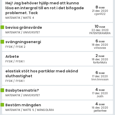
Hej! Jag behöver hjälp med att kunna
8
lösa en intergral till en rot i det bifogade
SVAR
21 dec 2020
problemet. Tack
cjan1122
MATEMATIK / MATTE 4
10
bevisa gränsvärde
SVAR
22 dec 2020
MATEMATIK / UNIVERSITET
PATENTERAMERA
6
svängningsenergi
SVAR
18 dec 2020
FYSIK / FYSIK 2
villsovaa
2
Arbete
SVAR
18 dec 2020
FYSIK / FYSIK 1
farfarMats
elastisk stöt hos partiklar med okönd
6
SVAR
sluthastighet
17 dec 2020
linn.linnsson
FYSIK / FYSIK 1
4
Basbytesmatris?
SVAR
17 dec 2020
MATEMATIK / UNIVERSITET
Jroth
4
Bestäm mängden
SVAR
16 dec 2020
MATEMATIK / MATTE 5 / MÄNGDLÄRA
petterfree