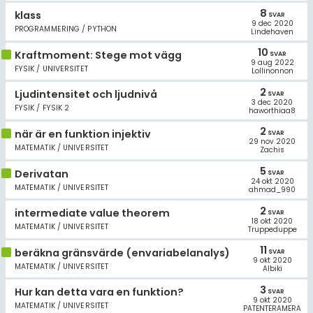
8
klass
SVAR
9 dec 2020
PROGRAMMERING / PYTHON
Lindehaven
10
Kraftmoment: Stege mot vägg
SVAR
9 aug 2022
FYSIK / UNIVERSITET
Lollinonnon
2
Ljudintensitet och ljudnivå
SVAR
3 dec 2020
FYSIK / FYSIK 2
haworthiaa8
2
när är en funktion injektiv
SVAR
29 nov 2020
MATEMATIK / UNIVERSITET
Zachis
5
Derivatan
SVAR
24 okt 2020
MATEMATIK / UNIVERSITET
ahmad_990
2
intermediate value theorem
SVAR
18 okt 2020
MATEMATIK / UNIVERSITET
Truppeduppe
11
beräkna gränsvärde (envariabelanalys)
SVAR
9 okt 2020
MATEMATIK / UNIVERSITET
Albiki
3
Hur kan detta vara en funktion?
SVAR
9 okt 2020
MATEMATIK / UNIVERSITET
PATENTERAMERA