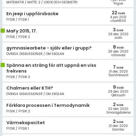
MATEMATIK / MATTE 2 / LOGIK OCH GEOMETRI
Yngve
22
En jeep i uppförsbacke
SVAR
4 jan 2021
FYSIK / FYSIK 1
Lisa14500
3
MaFy 2015, 17.
SVAR
29 dec 2020
FYSIK / FYSIK 2
Jroth
8
gymnasiearbete - själv eller i grupp?
SVAR
26 dec 2020
ÖVRIGA DISKUSSIONER / OM SKOLAN
villsovaa
Spänna en sträng för att uppnå en viss
7
SVAR
frekvens
31 dec 2020
SaintVenant
FYSIK / FYSIK 2
9
Chalmers eller KTH?
SVAR
29 dec 2020
ÖVRIGA DISKUSSIONER / OM SKOLAN
Qetsiyah
2
Förklara processen i Termodynamik
SVAR
22 dec 2020
FYSIK / FYSIK 2
Smaragdalena
2
Värmekapacitet
SVAR
21 dec 2020
FYSIK / FYSIK 1
Gambo