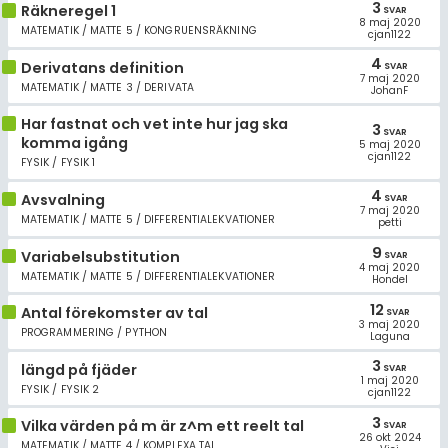
3
Räkneregel 1
SVAR
8 maj 2020
MATEMATIK / MATTE 5 / KONGRUENSRÄKNING
cjan1122
4
Derivatans definition
SVAR
7 maj 2020
MATEMATIK / MATTE 3 / DERIVATA
JohanF
Har fastnat och vet inte hur jag ska
3
SVAR
komma igång
5 maj 2020
cjan1122
FYSIK / FYSIK 1
4
Avsvalning
SVAR
7 maj 2020
MATEMATIK / MATTE 5 / DIFFERENTIALEKVATIONER
petti
9
Variabelsubstitution
SVAR
4 maj 2020
MATEMATIK / MATTE 5 / DIFFERENTIALEKVATIONER
Hondel
12
Antal förekomster av tal
SVAR
3 maj 2020
PROGRAMMERING / PYTHON
Laguna
3
längd på fjäder
SVAR
1 maj 2020
FYSIK / FYSIK 2
cjan1122
3
Vilka värden på m är z^m ett reelt tal
SVAR
26 okt 2024
MATEMATIK / MATTE 4 / KOMPLEXA TAL