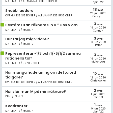
MATEMATIK / ALLMÄNNA DISKUSSIONER
cjan1122
18
Snabb laddare
SVAR
20 jun 2020
ÖVRIGA DISKUSSIONER / ALLMÄNNA DISKUSSIONER
Qetsiyah
3
Bestäm utan räknare Sin V * Cos V om..
SVAR
19 jun 2020
MATEMATIK / MATTE 4
ConnyN
3
Hur tar jag mig vidare?
SVAR
18 jun 2020
MATEMATIK / MATTE 2
Peter
Representerar −1/3 och 1/-6/1/2 samma
3
SVAR
rationella tal?
16 jun 2020
victoriagu
MATEMATIK / UNIVERSITET
Hur många hade aning om detta ord
12
SVAR
tidigare?
12 jun 2020
Christopher
ÖVRIGA DISKUSSIONER / ALLMÄNNA DISKUSSIONER
2
Hur slår man M på miniräknare?
SVAR
11 jun 2020
KEMI / KEMI 2
elina91
1
Kvadranter
SVAR
9 jun 2020
MATEMATIK / MATTE 4
cjan1122