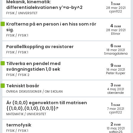
Mekanik, kinematik:
1
SVAR
differentialekvationen y'=a-by^2
28 mar 2021
cjan1122
FYSIK / UNIVERSITET
Krafterna på en person i en hiss som rör
4
SVAR
sig.
28 mar 2021
Ellinor
FYSIK / FYSIK 1
6
Parallellkoppling av resistorer
SVAR
18 mar 2021
FYSIK / FYSIK 1
Smaragdalena
Tillverka en pendel med
9
SVAR
svängningstiden 1,0 sek
16 mar 2021
Pieter Kuiper
FYSIK / FYSIK 2
3
Tekniskt basår
SVAR
4 maj 2021
ÖVRIGA DISKUSSIONER / OM SKOLAN
oberoende
Är (0,0,0) egenvektorn till matrisen
1
SVAR
{(1,0,0),(0,1,0),(0,0,1)}?
7 mar 2021
cjan1122
MATEMATIK / UNIVERSITET
2
termofysik
SVAR
13 maj 2021
FYSIK / FYSIK 1
soffan25