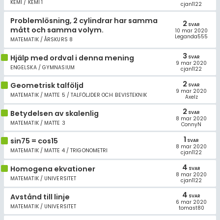
KEMI / KEMI 1
cjan1122
Problemlösning, 2 cylindrar har samma
2
SVAR
mått och samma volym.
10 mar 2020
Leganda555
MATEMATIK / ÅRSKURS 8
3
Hjälp med ordval i denna mening
SVAR
9 mar 2020
ENGELSKA / GYMNASIUM
cjan1122
2
Geometrisk talföljd
SVAR
9 mar 2020
MATEMATIK / MATTE 5 / TALFÖLJDER OCH BEVISTEKNIK
Axelz
2
Betydelsen av skalenlig
SVAR
8 mar 2020
MATEMATIK / MATTE 3
ConnyN
1
sin75 = cos15
SVAR
8 mar 2020
MATEMATIK / MATTE 4 / TRIGONOMETRI
cjan1122
4
Homogena ekvationer
SVAR
8 mar 2020
MATEMATIK / UNIVERSITET
cjan1122
4
Avstånd till linje
SVAR
6 mar 2020
MATEMATIK / UNIVERSITET
tomast80