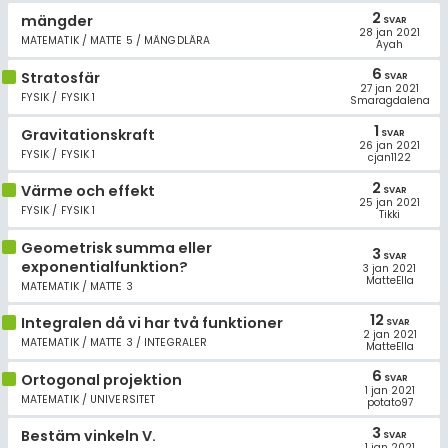
2
mängder
SVAR
28 jan 2021
MATEMATIK / MATTE 5 / MÄNGDLÄRA
Ayah
6
Stratosfär
SVAR
27 jan 2021
FYSIK / FYSIK 1
Smaragdalena
1
Gravitationskraft
SVAR
26 jan 2021
FYSIK / FYSIK 1
cjan1122
2
Värme och effekt
SVAR
25 jan 2021
FYSIK / FYSIK 1
Tikki
Geometrisk summa eller
3
SVAR
exponentialfunktion?
3 jan 2021
MatteElla
MATEMATIK / MATTE 3
12
Integralen då vi har två funktioner
SVAR
2 jan 2021
MATEMATIK / MATTE 3 / INTEGRALER
MatteElla
6
Ortogonal projektion
SVAR
1 jan 2021
MATEMATIK / UNIVERSITET
potato97
3
Bestäm vinkeln V.
SVAR
1 jan 2021