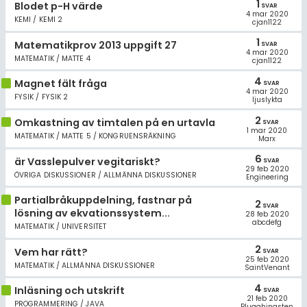
1
Blodet p-H värde
SVAR
4 mar 2020
KEMI / KEMI 2
cjan1122
1
Matematikprov 2013 uppgift 27
SVAR
4 mar 2020
MATEMATIK / MATTE 4
cjan1122
4
Magnet fält fråga
SVAR
4 mar 2020
FYSIK / FYSIK 2
ljuslykta
2
Omkastning av timtalen på en urtavla
SVAR
1 mar 2020
MATEMATIK / MATTE 5 / KONGRUENSRÄKNING
Marx
6
är Vasslepulver vegitariskt?
SVAR
29 feb 2020
ÖVRIGA DISKUSSIONER / ALLMÄNNA DISKUSSIONER
Engineering
Partialbråkuppdelning, fastnar på
2
SVAR
lösning av ekvationssystem...
28 feb 2020
abcdefg
MATEMATIK / UNIVERSITET
2
Vem har rätt?
SVAR
25 feb 2020
MATEMATIK / ALLMÄNNA DISKUSSIONER
SaintVenant
4
Inläsning och utskrift
SVAR
21 feb 2020
PROGRAMMERING / JAVA
Plugghingsten