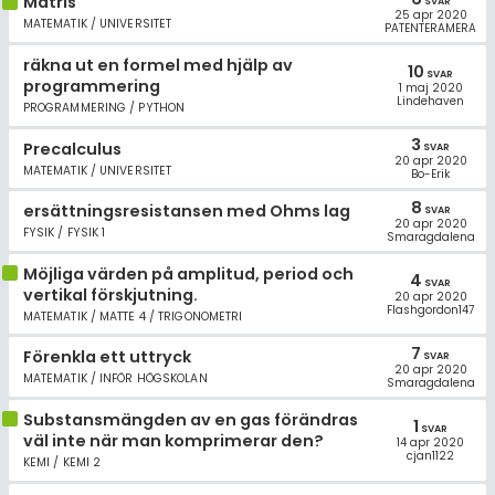
Matris
SVAR
25 apr 2020
MATEMATIK / UNIVERSITET
PATENTERAMERA
räkna ut en formel med hjälp av
10
SVAR
programmering
1 maj 2020
Lindehaven
PROGRAMMERING / PYTHON
3
Precalculus
SVAR
20 apr 2020
MATEMATIK / UNIVERSITET
Bo-Erik
8
ersättningsresistansen med Ohms lag
SVAR
20 apr 2020
FYSIK / FYSIK 1
Smaragdalena
Möjliga värden på amplitud, period och
4
SVAR
vertikal förskjutning.
20 apr 2020
Flashgordon147
MATEMATIK / MATTE 4 / TRIGONOMETRI
7
Förenkla ett uttryck
SVAR
20 apr 2020
MATEMATIK / INFÖR HÖGSKOLAN
Smaragdalena
Substansmängden av en gas förändras
1
SVAR
väl inte när man komprimerar den?
14 apr 2020
cjan1122
KEMI / KEMI 2