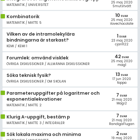
25 maj 2020
MATEMATIK / UNIVERSITET
Smutstvätt
10
Kombinatorik
SVAR
25 maj 2020
MATEMATIK / MATTE 5
ilovechocolate
Vilken av de intramolekylära
1
SVAR
bindningarna är starkast?
23 maj 2020
cjan1122
KEMI / KEMI 1
42
Forumlek: omvänd visklek
SVAR
25 maj 2020
ÖVRIGA DISKUSSIONER / ALLMÄNNA DISKUSSIONER
mag1
13
Söka teknisk fysik?
SVAR
17 jun 2020
ÖVRIGA DISKUSSIONER / OM SKOLAN
foppa
Parameteruppgifter på logaritmer och
7
SVAR
exponentialekvationer
21 maj 2020
Magi2
MATEMATIK / MATTE 2
7
Klurig A-uppgift, bestäm p
SVAR
21 maj 2020
MATEMATIK / MATTE 3 / INTEGRALER
RandigaFlugan
2
Sök lokala maxima och minima
SVAR
19 maj 2020