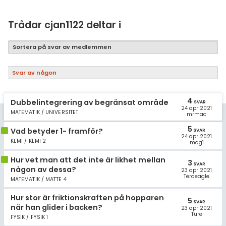
Samhällsorientering
Ekonomi
Trådar cjan1122 deltar i
Fler ämnen
Sortera på svar av medlemmen
Övriga diskussioner
Svar av någon
Livehjälpen
4
Dubbelintegrering av begränsat område
SVAR
24 apr 2021
Topplistor
MATEMATIK / UNIVERSITET
mrmac
5
Vad betyder 1- framför?
SVAR
Regler
24 apr 2021
KEMI / KEMI 2
mag1
För lärare
Hur vet man att det inte är likhet mellan
3
SVAR
någon av dessa?
23 apr 2021
Teraeagle
MATEMATIK / MATTE 4
9 inloggade
Hur stor är friktionskraften på hopparen
5
SVAR
Om Pluggakuten
när han glider i backen?
23 apr 2021
Ture
FYSIK / FYSIK 1