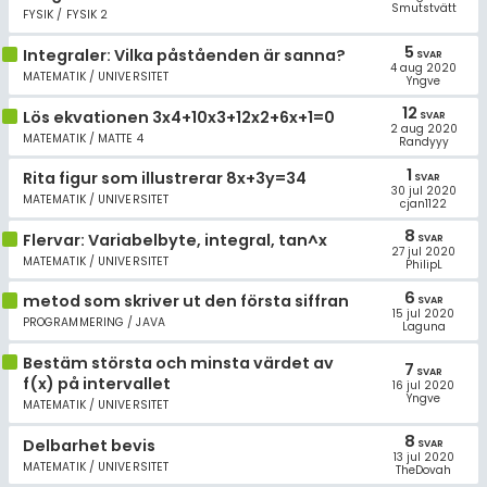
Smutstvätt
FYSIK / FYSIK 2
5
Integraler: Vilka påståenden är sanna?
SVAR
4 aug 2020
MATEMATIK / UNIVERSITET
Yngve
12
Lös ekvationen 3x4+10x3+12x2+6x+1=0
SVAR
2 aug 2020
MATEMATIK / MATTE 4
Randyyy
1
Rita figur som illustrerar 8x+3y=34
SVAR
30 jul 2020
MATEMATIK / UNIVERSITET
cjan1122
8
Flervar: Variabelbyte, integral, tan^x
SVAR
27 jul 2020
MATEMATIK / UNIVERSITET
PhilipL
6
metod som skriver ut den första siffran
SVAR
15 jul 2020
PROGRAMMERING / JAVA
Laguna
Bestäm största och minsta värdet av
7
SVAR
f(x) på intervallet
16 jul 2020
Yngve
MATEMATIK / UNIVERSITET
8
Delbarhet bevis
SVAR
13 jul 2020
MATEMATIK / UNIVERSITET
TheDovah