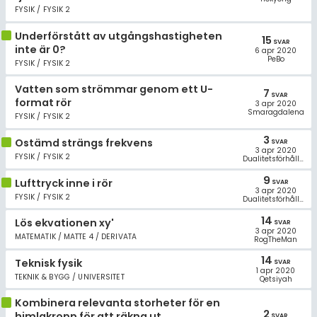
FYSIK / FYSIK 2
Underförstått av utgångshastigheten
15
SVAR
inte är 0?
6 apr 2020
PeBo
FYSIK / FYSIK 2
Vatten som strömmar genom ett U-
7
SVAR
format rör
3 apr 2020
Smaragdalena
FYSIK / FYSIK 2
3
Ostämd strängs frekvens
SVAR
3 apr 2020
FYSIK / FYSIK 2
Dualitetsförhållandet
9
Lufttryck inne i rör
SVAR
3 apr 2020
FYSIK / FYSIK 2
Dualitetsförhållandet
14
Lös ekvationen xy'
SVAR
3 apr 2020
MATEMATIK / MATTE 4 / DERIVATA
RogTheMan
14
Teknisk fysik
SVAR
1 apr 2020
TEKNIK & BYGG / UNIVERSITET
Qetsiyah
Kombinera relevanta storheter för en
2
himlakropp för att räkna ut
SVAR