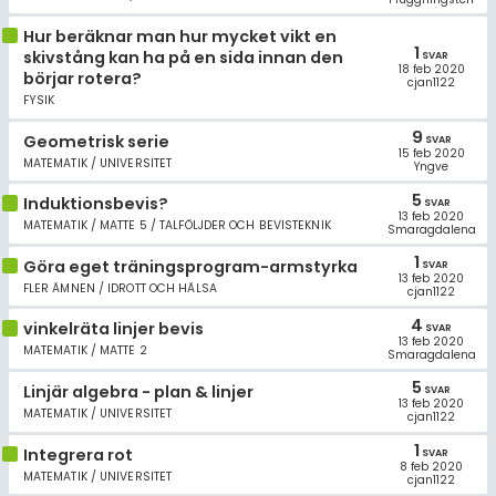
Hur beräknar man hur mycket vikt en
1
skivstång kan ha på en sida innan den
SVAR
18 feb 2020
börjar rotera?
cjan1122
FYSIK
9
Geometrisk serie
SVAR
15 feb 2020
MATEMATIK / UNIVERSITET
Yngve
5
Induktionsbevis?
SVAR
13 feb 2020
MATEMATIK / MATTE 5 / TALFÖLJDER OCH BEVISTEKNIK
Smaragdalena
1
Göra eget träningsprogram-armstyrka
SVAR
13 feb 2020
FLER ÄMNEN / IDROTT OCH HÄLSA
cjan1122
4
vinkelräta linjer bevis
SVAR
13 feb 2020
MATEMATIK / MATTE 2
Smaragdalena
5
Linjär algebra - plan & linjer
SVAR
13 feb 2020
MATEMATIK / UNIVERSITET
cjan1122
1
Integrera rot
SVAR
8 feb 2020
MATEMATIK / UNIVERSITET
cjan1122