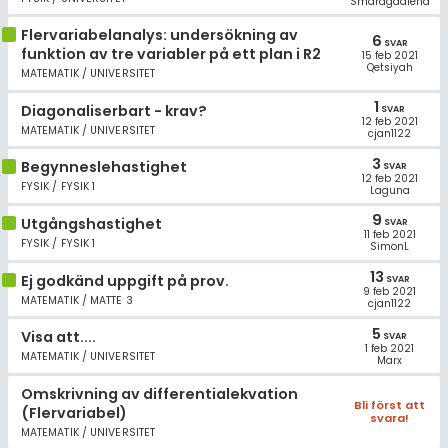
Smaragdalena
Flervariabelanalys: undersökning av
6
SVAR
funktion av tre variabler på ett plan i R2
15 feb 2021
Qetsiyah
MATEMATIK / UNIVERSITET
1
Diagonaliserbart - krav?
SVAR
12 feb 2021
MATEMATIK / UNIVERSITET
cjan1122
3
Begynneslehastighet
SVAR
12 feb 2021
FYSIK / FYSIK 1
Laguna
9
Utgångshastighet
SVAR
11 feb 2021
FYSIK / FYSIK 1
SimonL
13
Ej godkänd uppgift på prov.
SVAR
9 feb 2021
MATEMATIK / MATTE 3
cjan1122
5
Visa att....
SVAR
1 feb 2021
MATEMATIK / UNIVERSITET
Marx
Omskrivning av differentialekvation
Bli först att
(Flervariabel)
svara!
MATEMATIK / UNIVERSITET