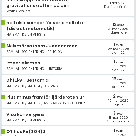
1 apr 2020
gravitationskraften på den
Dualitetsförhållandet
FYSIK / FYSIK 2
heltalslösningar för varje heltal a
12
SVAR
(diskret matematik)
31 mar 2020
Maremare
MATEMATIK / UNIVERSITET
1
Skilsmässa inom Judendomen
SVAR
22 mar 2020
SAMHÄLLSORIENTERING / RELIGION
cjan1122
1
Imperialismen
SVAR
18 mar 2020
SAMHÄLLSORIENTERING / HISTORIA
cjan1122
16
DiffEkv - Bestäm a
SVAR
18 mar 2020
MATEMATIK / MATTE 4 / DERIVATA
dr_lund
2
Plus minus framför fjärderoten ur
SVAR
16 mar 2020
MATEMATIK / MATTE 2 / ANDRAGRADSEKVATIONER
Laguna
3
Visa konvergens
SVAR
11 mar 2020
MATEMATIK / UNIVERSITET
Smaragdalena
1
OT hos Fe(SO4)3
SVAR
10 mar 2020