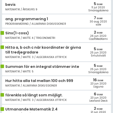
5
bevis
SVAR
11 jul 2020
MATEMATIK / ÅRSKURS 9
Smaragdalena
7
ang. programmering 1
SVAR
30 aug 2020
PROGRAMMERING / ALLMÄNNA DISKUSSIONER
sale
2
Sinx(1-cosx)
SVAR
26 jun 2020
MATEMATIK / MATTE 4 / TRIGONOMETRI
CooltMedKemi
Hitta a, b och c när koordinater är givna
5
SVAR
till tredjegradare
25 jun 2020
Smutstvätt
MATEMATIK / MATTE 3 / ALGEBRAISKA UTTRYCK
5
Summan för en integral stämmer inte
SVAR
25 jun 2020
MATEMATIK / MATTE 5
Smaragdalena
16
Hur hitta alla tal mellan 100 och 999
SVAR
23 jun 2020
MATEMATIK / ALLMÄNNA DISKUSSIONER
Laguna
6
förenkla så långt som möjligt.
SVAR
23 jun 2020
MATEMATIK / MATTE 3 / ALGEBRAISKA UTTRYCK
Leonard Dieck
2
Utmanande Matematik 2.4
SVAR
21 jun 2020