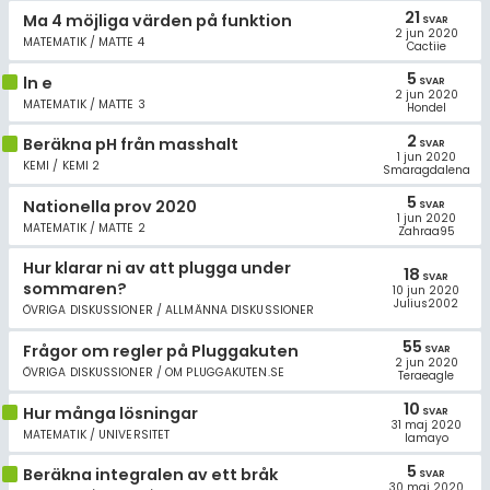
21
Ma 4 möjliga värden på funktion
SVAR
2 jun 2020
MATEMATIK / MATTE 4
Cactiie
5
ln e
SVAR
2 jun 2020
MATEMATIK / MATTE 3
Hondel
2
Beräkna pH från masshalt
SVAR
1 jun 2020
KEMI / KEMI 2
Smaragdalena
5
Nationella prov 2020
SVAR
1 jun 2020
MATEMATIK / MATTE 2
Zahraa95
Hur klarar ni av att plugga under
18
SVAR
sommaren?
10 jun 2020
Julius2002
ÖVRIGA DISKUSSIONER / ALLMÄNNA DISKUSSIONER
55
Frågor om regler på Pluggakuten
SVAR
2 jun 2020
ÖVRIGA DISKUSSIONER / OM PLUGGAKUTEN.SE
Teraeagle
10
Hur många lösningar
SVAR
31 maj 2020
MATEMATIK / UNIVERSITET
lamayo
5
Beräkna integralen av ett bråk
SVAR
30 maj 2020