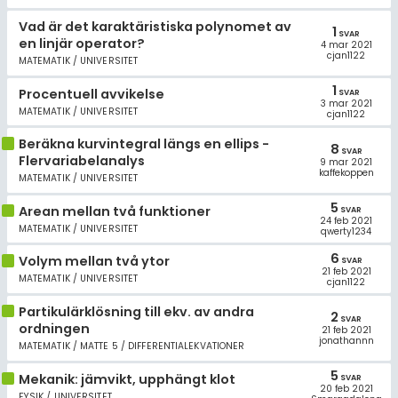
Vad är det karaktäristiska polynomet av
1
SVAR
en linjär operator?
4 mar 2021
cjan1122
MATEMATIK / UNIVERSITET
1
Procentuell avvikelse
SVAR
3 mar 2021
MATEMATIK / UNIVERSITET
cjan1122
Beräkna kurvintegral längs en ellips -
8
SVAR
Flervariabelanalys
9 mar 2021
kaffekoppen
MATEMATIK / UNIVERSITET
5
Arean mellan två funktioner
SVAR
24 feb 2021
MATEMATIK / UNIVERSITET
qwerty1234
6
Volym mellan två ytor
SVAR
21 feb 2021
MATEMATIK / UNIVERSITET
cjan1122
Partikulärklösning till ekv. av andra
2
SVAR
ordningen
21 feb 2021
jonathannn
MATEMATIK / MATTE 5 / DIFFERENTIALEKVATIONER
5
Mekanik: jämvikt, upphängt klot
SVAR
20 feb 2021
FYSIK / UNIVERSITET