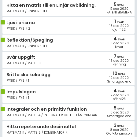
5
Hitta en matris till en Linjär avbildning.
SVAR
17 dec 2020
MATEMATIK / UNIVERSITET
PATENTERAMERA
1
Ljus i prisma
SVAR
16 dec 2020
FYSIK / FYSIK 2
cjan1122
4
Reflektion/Spegling
SVAR
16 dec 2020
MATEMATIK / UNIVERSITET
Lover
7
Svår uppgift
SVAR
16 dec 2020
MATEMATIK / MATTE 3
Henning
10
Britta ska koka ägg
SVAR
12 dec 2020
FYSIK / FYSIK 1
Smaragdalena
4
Impulslagen
SVAR
12 dec 2020
FYSIK / FYSIK 1
offan123
5
Integraler och en primitiv funktion
SVAR
10 dec 2020
MATEMATIK / MATTE 4 / INTEGRALER OCH TILLÄMPNINGAR
Smaragdalena
3
Hitta repeterande decimaltal
SVAR
8 dec 2020
MATEMATIK / MATTE 5 / KOMBINATORIK
Olaf-Johansson