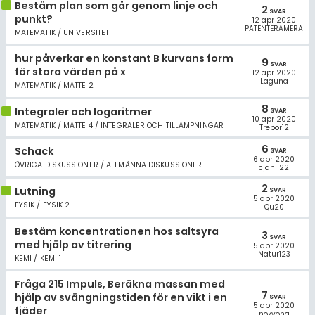
Bestäm plan som går genom linje och
2
SVAR
punkt?
12 apr 2020
PATENTERAMERA
MATEMATIK / UNIVERSITET
hur påverkar en konstant B kurvans form
9
SVAR
för stora värden på x
12 apr 2020
Laguna
MATEMATIK / MATTE 2
8
Integraler och logaritmer
SVAR
10 apr 2020
MATEMATIK / MATTE 4 / INTEGRALER OCH TILLÄMPNINGAR
Trebor12
6
Schack
SVAR
6 apr 2020
ÖVRIGA DISKUSSIONER / ALLMÄNNA DISKUSSIONER
cjan1122
2
Lutning
SVAR
5 apr 2020
FYSIK / FYSIK 2
Qu20
Bestäm koncentrationen hos saltsyra
3
SVAR
med hjälp av titrering
5 apr 2020
Natur123
KEMI / KEMI 1
Fråga 215 Impuls, Beräkna massan med
7
hjälp av svängningstiden för en vikt i en
SVAR
5 apr 2020
fjäder
nokyong