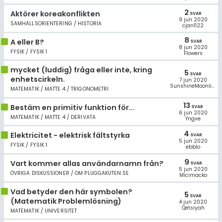
2
Aktörer koreakonflikten
SVAR
9 jun 2020
SAMHÄLLSORIENTERING / HISTORIA
cjan1122
8
A eller B?
SVAR
8 jun 2020
FYSIK / FYSIK 1
Flowers
mycket (luddig) fråga eller inte, kring
5
SVAR
enhetscirkeln.
7 jun 2020
SunshineMoonlight
MATEMATIK / MATTE 4 / TRIGONOMETRI
13
Bestäm en primitiv funktion för...
SVAR
6 jun 2020
MATEMATIK / MATTE 4 / DERIVATA
Yngve
4
Elektricitet - elektrisk fältstyrka
SVAR
5 jun 2020
FYSIK / FYSIK 1
ebblo
9
Vart kommer allas användarnamn från?
SVAR
5 jun 2020
ÖVRIGA DISKUSSIONER / OM PLUGGAKUTEN.SE
Micimacko
Vad betyder den här symbolen?
5
SVAR
(Matematik Problemlösning)
4 jun 2020
Qetsiyah
MATEMATIK / UNIVERSITET