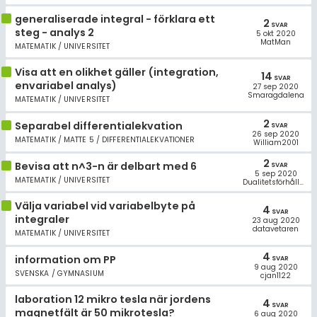
generaliserade integral - förklara ett
2
SVAR
steg - analys 2
5 okt 2020
MatMan
MATEMATIK / UNIVERSITET
Visa att en olikhet gäller (integration,
14
SVAR
envariabel analys)
27 sep 2020
Smaragdalena
MATEMATIK / UNIVERSITET
2
Separabel differentialekvation
SVAR
26 sep 2020
MATEMATIK / MATTE 5 / DIFFERENTIALEKVATIONER
William2001
2
Bevisa att n^3-n är delbart med 6
SVAR
5 sep 2020
MATEMATIK / UNIVERSITET
Dualitetsförhållandet
Välja variabel vid variabelbyte på
4
SVAR
integraler
23 aug 2020
datavetaren
MATEMATIK / UNIVERSITET
4
information om PP
SVAR
9 aug 2020
SVENSKA / GYMNASIUM
cjan1122
laboration 12 mikro tesla när jordens
4
SVAR
magnetfält är 50 mikrotesla?
6 aug 2020