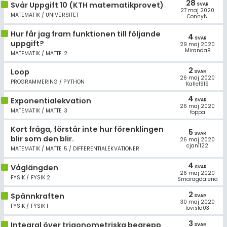
28
Svår Uppgift 10 (KTH matematikprovet)
SVAR
27 maj 2020
MATEMATIK / UNIVERSITET
ConnyN
Hur får jag fram funktionen till följande
4
SVAR
uppgift?
29 maj 2020
MirandaB
MATEMATIK / MATTE 2
2
Loop
SVAR
26 maj 2020
PROGRAMMERING / PYTHON
Kalle1919
4
Exponentialekvation
SVAR
26 maj 2020
MATEMATIK / MATTE 3
foppa
Kort fråga, förstår inte hur förenklingen
5
SVAR
blir som den blir.
26 maj 2020
cjan1122
MATEMATIK / MATTE 5 / DIFFERENTIALEKVATIONER
4
Våglängden
SVAR
26 maj 2020
FYSIK / FYSIK 2
Smaragdalena
2
Spännkraften
SVAR
30 maj 2020
FYSIK / FYSIK 1
lovisla03
3
Integral över trigonometriska begrepp
SVAR