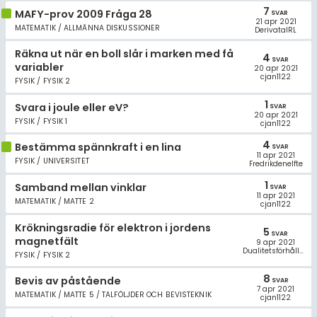
Allmänna villkor
7
MAFY-prov 2009 Fråga 28
SVAR
21 apr 2021
MATEMATIK / ALLMÄNNA DISKUSSIONER
DerivataIRL
Cookie-inställningar
Räkna ut när en boll slår i marken med få
4
SVAR
variabler
20 apr 2021
cjan1122
FYSIK / FYSIK 2
1
Svara i joule eller eV?
SVAR
20 apr 2021
FYSIK / FYSIK 1
cjan1122
4
Bestämma spännkraft i en lina
SVAR
11 apr 2021
FYSIK / UNIVERSITET
Fredrikdenelfte
1
Samband mellan vinklar
SVAR
11 apr 2021
MATEMATIK / MATTE 2
cjan1122
Krökningsradie för elektron i jordens
5
SVAR
magnetfält
9 apr 2021
Dualitetsförhållandet
FYSIK / FYSIK 2
8
Bevis av påstående
SVAR
7 apr 2021
MATEMATIK / MATTE 5 / TALFÖLJDER OCH BEVISTEKNIK
cjan1122