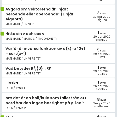
Vici
Avgöra om vektorerna är linjärt
3
beroende eller oberoende?(Linjär
SVAR
30 apr 2020
Algebra)
Laguna
MATEMATIK / UNIVERSITET
1
Hitta sin v och cos v
SVAR
29 apr 2020
MATEMATIK / MATTE 3 / TRIGONOMETRI
cjan1122
Varför är inversa funktion av d(x)=x^2+1
5
SVAR
= sqrt(x-1)
29 apr 2020
Skaft
MATEMATIK / UNIVERSITET
1
Vad betyder R\{0}→R?
SVAR
29 apr 2020
MATEMATIK / UNIVERSITET
cjan1122
1
Flaska
SVAR
26 apr 2020
FYSIK / FYSIK 1
cjan1122
om det är en boll/kula som faller från ett
8
SVAR
bord har den ingen hastighet på y-led?
24 apr 2020
mattegeni1
FYSIK / FYSIK 2
6