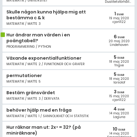
MATEMATIK / UNIVERSITET
Dualitetsförhållandet
Skulle någon kunna hjälpa mig att
1
SVAR
bestämma c & k
19 maj 2020
cjan1122
MATEMATIK / MATTE 3
Hur ändrar man värden i en
6
SVAR
poängtabell?
20 maj 2020
Lindehaven
PROGRAMMERING / PYTHON
5
Växande exponentialfunktioner
SVAR
18 maj 2020
MATEMATIK / MATTE 2 / FUNKTIONER OCH GRAFER
Yngve
5
permutationer
SVAR
18 maj 2020
MATEMATIK / MATTE 5
larsolof
3
Bestäm gränsvärdet
SVAR
15 maj 2020
MATEMATIK / MATTE 3 / DERIVATA
cjan1122
4
behöver hjälp med en fråga
SVAR
14 maj 2020
MATEMATIK / MATTE 1 / SANNOLIKHET OCH STATISTIK
Laguna
Hur räknar man ut: 2x⁴ = 32? (på
10
SVAR
miniräknare)
14 maj 2020