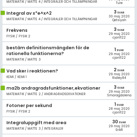
MATEMATIK / MATTE 4 / INTEGRALER OCH TILLÄMPNINGAR
Ture
3
Integral av x*e^x^2
SVAR
30 maj 2020
MATEMATIK / MATTE 4 / INTEGRALER OCH TILLÄMPNINGAR
Qetsiyah
3
Frekvens
SVAR
29 maj 2020
FYSIK / FYSIK 2
cjan1122
bestäm definitionsmängden för de
1
SVAR
rationella funktionerna?
29 maj 2020
cjan1122
MATEMATIK / MATTE 3
2
Vad sker i reaktionen?
SVAR
29 maj 2020
KEMI / KEMI 1
Ridley84
3
ma2b andragradsfunktioner,ekvationer
SVAR
29 maj 2020
MATEMATIK / MATTE 2 / ANDRAGRADSEKVATIONER
Smaragdalena
1
Fotoner per sekund
SVAR
28 maj 2020
FYSIK / FYSIK 2
cjan1122
30
Integraluppgift med area
SVAR
29 maj 2020
MATEMATIK / MATTE 3 / INTEGRALER
ErikR