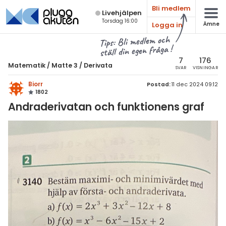
Bli medlem
Live­hjälpen
Torsdag 16:00
Logga in
Ämne
atematik
Alla ämnen
Tips: Bli medlem och
ställ din egen fråga !
Matematik
sik
atematik
7
176
Matematik
/
Matte 3
/
Derivata
SVAR
VISNINGAR
Alla trådar
emi
Matte 3
Biorr
Postad:
11 dec 2024 09:12
1802
Alla trådar
skurs 7
ologi
Andraderivatan och funktionens graf
skurs 8
Algebraiska uttryck
knik & Bygg
skurs 9
Derivata
rogrammering
tte 1
Naturliga logaritmer
venska
tte 2
Integraler
ngelska
tte 3
Trigonometri
er språk
tte 4
Livehjälpen
tte 5