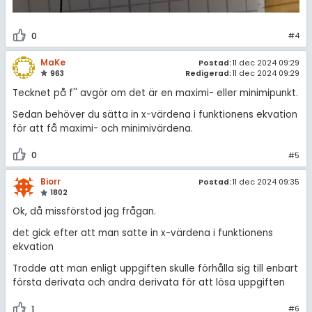
0
#4
MaKe
Postad:
11 dec 2024 09:29
963
Redigerad:
11 dec 2024 09:29
Tecknet på f'' avgör om det är en maximi- eller minimipunkt.
Sedan behöver du sätta in x-värdena i funktionens ekvation
för att få maximi- och minimivärdena.
0
#5
Biorr
Postad:
11 dec 2024 09:35
1802
Ok, då missförstod jag frågan.
det gick efter att man satte in x-värdena i funktionens
ekvation
Trodde att man enligt uppgiften skulle förhålla sig till enbart
första derivata och andra derivata för att lösa uppgiften
1
#6