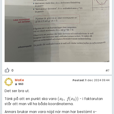
0
#7
MaKe
Postad:
11 dec 2024 09:44
963
Det ser bra ut.
(
,
(
)
)
Tänk på att en punkt ska vara
- i faktarutan
x
0
,
f
(
x
0
)
x
f
x
0
0
står att man vill ha båda koordinaterna.
Annars brukar man vara nöjd när man har bestämt x-