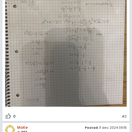
0
#2
MaKe
Postad:
11 dec 2024 09:18