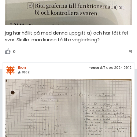
amhällsorientering
Topplistor
för högskolan
konomi
Regler
iversitet
ler ämnen
jag har hållit på med denna uppgift a) och har fått fel
gskoleprovet
För lärare
riga diskussioner
svar. Skulle man kunna få lite vägledning?
Fy (mattedelen)
10 inloggade
0
#1
lmänna diskussioner
Om Pluggakuten
Biorr
Postad:
11 dec 2024 09:12
1802
Allmänna villkor
Cookie-inställningar