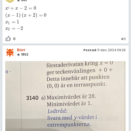
963
+
−
2
=
0
x
²
+
x
-
2
=
0
x
-
1
x
+
2
=
0
x
1
=
1
x
2
=
-
2
x
²
x
(
−
1
)
(
+
2
)
=
0
x
x
=
1
x
1
=
−
2
x
2
0
#3
Biorr
Postad:
11 dec 2024 09:26
1802