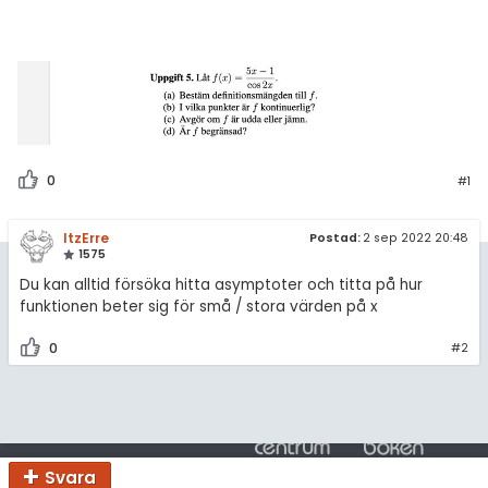
amhällsorientering
Livehjälpen
för högskolan
konomi
Topplistor
iversitet
ler ämnen
Regler
gskoleprovet
riga diskussioner
Fy (mattedelen)
För lärare
0
#1
lmänna diskussioner
9 inloggade
ItzErre
Postad:
2 sep 2022 20:48
1575
Om Pluggakuten
Du kan alltid försöka hitta asymptoter och titta på hur
funktionen beter sig för små / stora värden på x
Allmänna villkor
0
#2
Cookie-inställningar
Svara