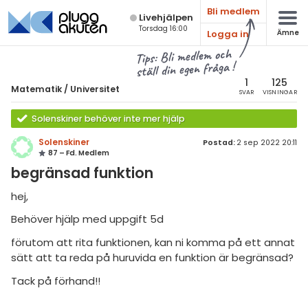
Bli medlem
Live­hjälpen
Torsdag 16:00
Logga in
Ämne
atematik
Alla ämnen
Tips: Bli medlem och
ställ din egen fråga !
Matematik
sik
atematik
1
125
Matematik
/
Universitet
SVAR
VISNINGAR
Alla trådar
emi
Universitet
Solenskiner behöver inte mer hjälp
Alla trådar
skurs 7
ologi
Solenskiner
Postad:
2 sep 2022 20:11
87 – Fd. Medlem
skurs 8
Envariabelanalys
knik & Bygg
begränsad funktion
skurs 9
Flervariabelanalys
rogrammering
hej,
tte 1
Linjär Algebra
Behöver hjälp med uppgift 5d
venska
tte 2
Sannolikhet och Statistik
förutom att rita funktionen, kan ni komma på ett annat
ngelska
tte 3
sätt att ta reda på huruvida en funktion är begränsad?
Diskret matematik
er språk
Tack på förhand!!
tte 4
Övrigt
tte 5