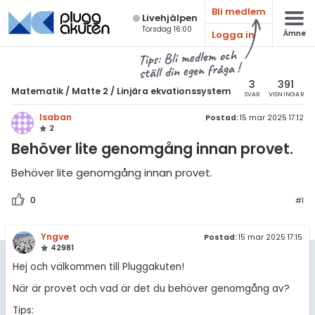
Bli medlem
Live­hjälpen
Torsdag 16:00
Logga in
Ämne
atematik
Alla ämnen
Tips: Bli medlem och
ställ din egen fråga !
Matematik
sik
atematik
3
391
Matematik
/
Matte 2
/
Linjära ekvationssystem
SVAR
VISNINGAR
Alla trådar
emi
Matte 2
Isaban
Postad:
15 mar 2025 17:12
2
Alla trådar
skurs 7
ologi
Behöver lite genomgång innan provet.
skurs 8
Algebra
knik & Bygg
Behöver lite genomgång innan provet.
skurs 9
Andragradsekvationer
rogrammering
0
#1
tte 1
Funktioner och grafer
venska
tte 2
Yngve
Postad:
15 mar 2025 17:15
Linjära ekvationssystem
42981
ngelska
tte 3
Logik och geometri
Hej och välkommen till Pluggakuten!
er språk
tte 4
När är provet och vad är det du behöver genomgång av?
Logaritmer
Tips:
tte 5