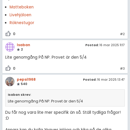
amhällsorientering
Statistik
Matteboken
för högskolan
konomi
Livehjälpen
Livehjäloen
iversitet
Röknestugor
ler ämnen
Topplistor
gskoleprovet
0
#2
riga diskussioner
Regler
Fy (mattedelen)
Isaban
Postad:
16 mar 2025 11:17
2
lmänna diskussioner
För lärare
Lite genomgång På NP. Provet är den 5/4
15 inloggade
0
#3
pepsi1968
Postad:
16 mar 2025 13:47
Om Pluggakuten
540
Allmänna villkor
Isaban skrev:
Lite genomgång På NP. Provet är den 5/4
Cookie-inställningar
Du får nog vara lite mer specifik än så. Ställ tydliga frågor!
:D
Annars kan du kolla Yngves inlägg och kika på de olika