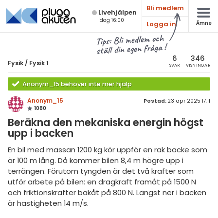
Bli medlem
Live­hjälpen
Idag 16:00
Logga in
Ämne
atematik
Alla ämnen
Tips: Bli medlem och
ställ din egen fråga !
sik
Fysik
6
346
Fysik
/
Fysik 1
SVAR
VISNINGAR
Alla trådar
emi
Anonym_15 behöver inte mer hjälp
Grundskola
ologi
Anonym_15
Postad:
23 apr 2025 17:11
1080
Fysik 1
knik & Bygg
Beräkna den mekaniska energin högst
Fysik 2
upp i backen
rogrammering
Universitet
En bil med massan 1200 kg kör uppför en rak backe som
venska
är 100 m lång. Då kommer bilen 8,4 m högre upp i
MaFy (fysikdelen)
terrängen. Förutom tyngden är det två krafter som
ngelska
Allmänna diskussioner
utför arbete på bilen: en dragkraft framåt på 1500 N
och friktionskrafter bakåt på 800 N. Längst ner i backen
er språk
Livehjälpen
är hastigheten 14 m/s.