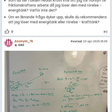
Som du ser i bilden nedan krävs inte att jag tar hänsyn till
friktionskraftens arbete då jag löser den med rörelse -
energitänk? Varför inte det?
Om en liknande fråga dyker upp, skulle du rekommendera
att jag löser med energitänk eller rörelse - krafttänk?
0
#3
Anonym_15
Postad:
23 apr 2025 18:05
1080