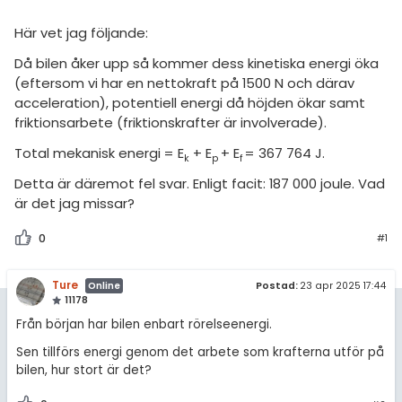
amhällsorientering
Topplistor
Här vet jag följande:
konomi
Regler
Då bilen åker upp så kommer dess kinetiska energi öka
ler ämnen
(eftersom vi har en nettokraft på 1500 N och därav
För lärare
acceleration), potentiell energi då höjden ökar samt
riga diskussioner
friktionsarbete (friktionskrafter är involverade).
4 inloggade
Total mekanisk energi = E
+ E
+ E
= 367 764 J.
k
p
f
Om Pluggakuten
Detta är däremot fel svar. Enligt facit: 187 000 joule. Vad
är det jag missar?
Allmänna villkor
0
#1
Cookie-inställningar
Ture
Postad:
23 apr 2025 17:44
Online
11178
Från början har bilen enbart rörelseenergi.
Sen tillförs energi genom det arbete som krafterna utför på
bilen, hur stort är det?