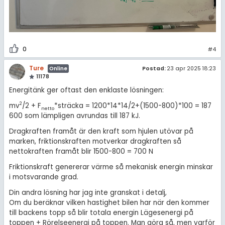
0
#4
Ture
Postad:
23 apr 2025 18:23
Online
11178
Energitänk ger oftast den enklaste lösningen:
2
mv
/2 + F
*sträcka = 1200*14*14/2+(1500-800)*100 = 187
netto
600 som lämpligen avrundas till 187 kJ.
Dragkraften framåt är den kraft som hjulen utövar på
marken, friktionskraften motverkar dragkraften så
nettokraften framåt blir 1500-800 = 700 N
Friktionskraft genererar värme så mekanisk energin minskar
i motsvarande grad.
Din andra lösning har jag inte granskat i detalj,
Om du beräknar vilken hastighet bilen har när den kommer
till backens topp så blir totala energin Lägesenergi på
toppen + Rörelseenergi på toppen. Man göra så, men varför