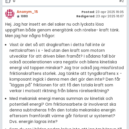
0
#2
Anonym_15
Postad:
23 apr 2025 18:05
1080
Redigerad:
23 apr 2025 18:07
Hej. Jag har insett en del saker nu och lyckats lösa
uppgiften både genom energitänk och rörelse- kraft tänk.
Men jag har några frågor:
Visst är det så att dragkraften i detta fall inte är
nettokraften i x - led utan den kraft som motorn
utvecklar för att driven bilen framåt? I sådana fall bör
också accelerationen vara negativ och bilens kinetiska
energi vid toppen minskar? Jag tror också jag missförstod
friktionskraftens storlek. Jag tänkte att tyngdkraftens x -
komposant ingick i denna men det gör den inte? Den får
"läggas på" friktionen för att få den totala kraft som
verkar i motsatt riktning från bilens rörelseriktning?
Med mekanisk energi menas summan av kinetisk och
potentiell energi? Om friktionsarbete är involverat ska
denna subtraheras från den totala mekaniska energin
eftersom framförallt värme går förlorat ur systemet?
Dvs. energin lagras inte?