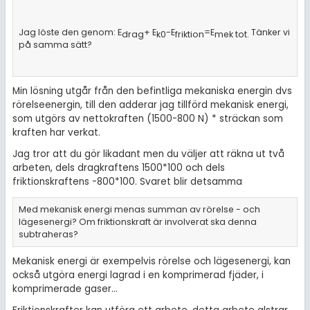
Jag löste den genom: E
+ E
-E
=E
Tänker vi
drag
k0
friktion
mek tot.
på samma sätt?
Min lösning utgår från den befintliga mekaniska energin dvs
rörelseenergin, till den adderar jag tillförd mekanisk energi,
som utgörs av nettokraften (1500-800 N) * sträckan som
kraften har verkat.
Jag tror att du gör likadant men du väljer att räkna ut två
arbeten, dels dragkraftens 1500*100 och dels
friktionskraftens -800*100. Svaret blir detsamma
Med mekanisk energi menas summan av rörelse - och
lägesenergi? Om friktionskraft är involverat ska denna
subtraheras?
Mekanisk energi är exempelvis rörelse och lägesenergi, kan
också utgöra energi lagrad i en komprimerad fjäder, i
komprimerade gaser...