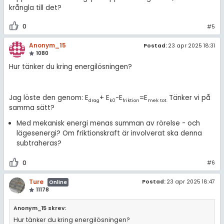
krångla till det?
0
#5
Anonym_15
Postad:
23 apr 2025 18:31
1080
Hur tänker du kring energilösningen?
Jag löste den genom: E
+ E
-E
=E
Tänker vi på
drag
k0
friktion
mek tot.
samma sätt?
Med mekanisk energi menas summan av rörelse - och
lägesenergi? Om friktionskraft är involverat ska denna
subtraheras?
0
#6
Ture
Postad:
23 apr 2025 18:47
Online
11178
Anonym_15 skrev:
Hur tänker du kring energilösningen?