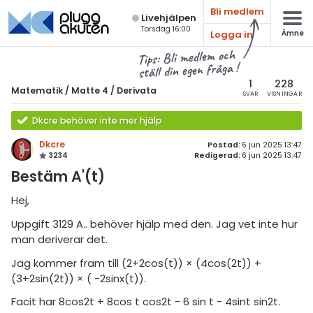
Bli medlem
Live­hjälpen
Torsdag 16:00
Logga in
Ämne
atematik
Alla ämnen
Tips: Bli medlem och
ställ din egen fråga !
Matematik
sik
atematik
1
228
Matematik
/
Matte 4
/
Derivata
SVAR
VISNINGAR
Alla trådar
emi
Matte 4
Dkcre behöver inte mer hjälp
Alla trådar
skurs 7
ologi
Dkcre
Postad:
6 jun 2025 13:47
3234
Redigerad:
6 jun 2025 13:47
skurs 8
Bevismetoder
knik & Bygg
Bestäm A'(t)
skurs 9
Trigonometri
rogrammering
Hej,
tte 1
Derivata
Uppgift 3129 A.. behöver hjälp med den. Jag vet inte hur
venska
tte 2
man deriverar det.
Grafer och asymptoter
ngelska
tte 3
Jag kommer fram till (2+2cos(t)) × (4cos(2t)) +
Integraler och
tillämpningar
(3+2sin(2t)) × ( -2sinx(t)).
er språk
tte 4
Facit har 8cos2t + 8cos t cos2t - 6 sin t - 4sint sin2t.
Komplexa tal
tte 5