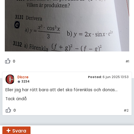
0
#1
Dkcre
Postad:
6 jun 2025 13:53
3234
Eller jag har rätt bara att det ska förenklas och donas...
Tack ändå
0
#2
Svara