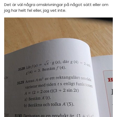
amhällsorientering
Det är väl några omskrivningar på något sätt eller om
Livehjälpen
för högskolan
jag har helt fel eller, jag vet inte.
konomi
Topplistor
iversitet
ler ämnen
gskoleprovet
Regler
riga diskussioner
Fy (mattedelen)
För lärare
lmänna diskussioner
3 inloggade
Om Pluggakuten
Allmänna villkor
Cookie-inställningar