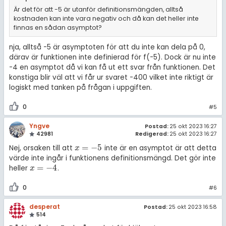
Är det för att -5 är utanför definitionsmängden, alltså
kostnaden kan inte vara negativ och då kan det heller inte
finnas en sådan asymptot?
nja, alltså -5 är asymptoten för att du inte kan dela på 0,
därav är funktionen inte definierad för f(-5). Dock är nu inte
-4 en asymptot då vi kan få ut ett svar från funktionen. Det
konstiga blir väl att vi får ur svaret -400 vilket inte riktigt är
logiskt med tanken på frågan i uppgiften.
0
#5
Yngve
Postad:
25 okt 2023 16:27
42981
Redigerad:
25 okt 2023 16:27
=
−
5
Nej, orsaken till att
inte är en asymptot är att detta
x
=
-
5
x
värde inte ingår i funktionens definitionsmängd. Det gör inte
=
−
4
heller
.
x
=
-
4
x
0
#6
desperat
Postad:
25 okt 2023 16:58
514