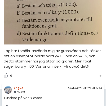
amhällsorientering
Topplistor
för högskolan
konomi
Regler
iversitet
ler ämnen
gskoleprovet
För lärare
riga diskussioner
Fy (mattedelen)
3 inloggade
lmänna diskussioner
Om Pluggakuten
Jag har försökt använda mig av gränsvärde och tänker
att en asymptot borde vara y=100 och en x=-5, och
Allmänna villkor
detta stämmer när jag tittar på grafen. Men facit
säger bara y=100. Varför är inte x=-5 också det?
Cookie-inställningar
0
#1
Yngve
Postad:
25 okt 2023 15:44
42981
Fundera på vad x avser.