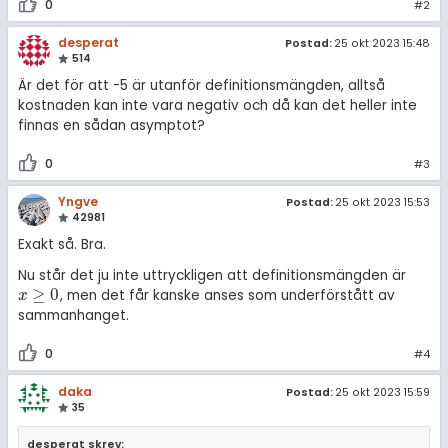
0
#2
desperat
Postad:
25 okt 2023 15:48
514
Är det för att -5 är utanför definitionsmängden, alltså
kostnaden kan inte vara negativ och då kan det heller inte
finnas en sådan asymptot?
0
#3
Yngve
Postad:
25 okt 2023 15:53
42981
Exakt så. Bra.
Nu står det ju inte uttryckligen att definitionsmängden är
≥
0
, men det får kanske anses som underförstått av
x
≥
0
x
sammanhanget.
0
#4
daka
Postad:
25 okt 2023 15:59
35
desperat skrev: