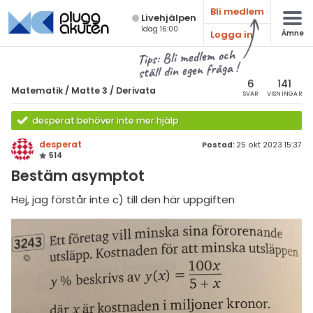
Bli medlem
Live­hjälpen
Idag 16:00
Logga in
Ämne
atematik
Alla ämnen
Tips: Bli medlem och
ställ din egen fråga !
Matematik
sik
atematik
6
141
Matematik
/
Matte 3
/
Derivata
SVAR
VISNINGAR
Alla trådar
emi
Matte 3
desperat behöver inte mer hjälp
Alla trådar
skurs 7
ologi
desperat
Postad:
25 okt 2023 15:37
514
skurs 8
Algebraiska uttryck
knik & Bygg
Bestäm asymptot
skurs 9
Derivata
rogrammering
Hej, jag förstår inte c) till den här uppgiften
tte 1
Naturliga logaritmer
venska
tte 2
Integraler
ngelska
tte 3
Trigonometri
er språk
tte 4
Livehjälpen
tte 5