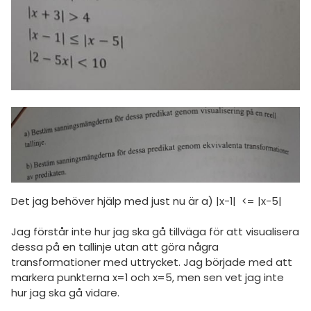
amhällsorientering
Livehjälpen
för högskolan
konomi
Topplistor
iversitet
ler ämnen
Regler
gskoleprovet
riga diskussioner
Fy (mattedelen)
För lärare
lmänna diskussioner
7 inloggade
Om Pluggakuten
Allmänna villkor
Det jag behöver hjälp med just nu är a) |x-1| <= |x-5|
Jag förstår inte hur jag ska gå tillväga för att visualisera
Cookie-inställningar
dessa på en tallinje utan att göra några
transformationer med uttrycket. Jag började med att
markera punkterna x=1 och x=5, men sen vet jag inte
hur jag ska gå vidare.