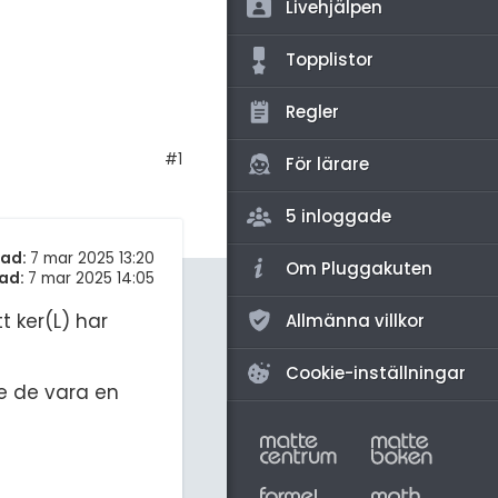
amhällsorientering
Livehjälpen
för högskolan
konomi
Topplistor
iversitet
ler ämnen
Regler
gskoleprovet
riga diskussioner
#1
Fy (mattedelen)
För lärare
lmänna diskussioner
5 inloggade
tad:
7 mar 2025 13:20
Om Pluggakuten
ad:
7 mar 2025 14:05
t ker(L) har
Allmänna villkor
Cookie-inställningar
te de vara en