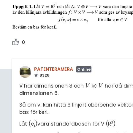
0
PATENTERAMERA
Online
8328
⊗
V har dimensionen 3 och
har då dime
V
⊗
V
V
V
dimensionen 6.
Så om vi kan hitta 6 linjärt oberoende vekt
bas för kerL.
3
Låt (e
)vara standardbasen för V (R
).
i