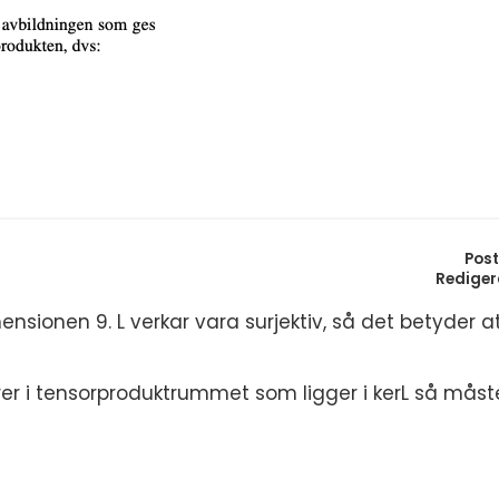
S
In
E
Un
F
Hö
Öv
Ma
Al
Pos
Rediger
nsionen 9. L verkar vara surjektiv, så det betyder at
orer i tensorproduktrummet som ligger i kerL så mås