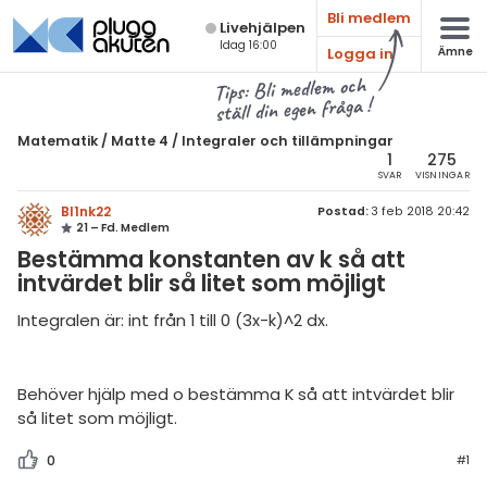
Bli medlem
Live­hjälpen
Idag 16:00
Logga in
Ämne
atematik
Alla ämnen
Tips: Bli medlem och
ställ din egen fråga !
Matematik
sik
atematik
Matematik
/
Matte 4
/
Integraler och tillämpningar
Alla trådar
1
275
emi
Matte 4
SVAR
VISNINGAR
Alla trådar
skurs 7
Bl1nk22
ologi
Postad:
3 feb 2018 20:42
21 – Fd. Medlem
skurs 8
Bevismetoder
Bestämma konstanten av k så att
knik & Bygg
intvärdet blir så litet som möjligt
skurs 9
Trigonometri
rogrammering
Integralen är: int från 1 till 0 (3x-k)^2 dx.
tte 1
Derivata
venska
tte 2
Grafer och asymptoter
Behöver hjälp med o bestämma K så att intvärdet blir
ngelska
tte 3
Integraler och
så litet som möjligt.
tillämpningar
er språk
tte 4
0
#1
Komplexa tal
tte 5