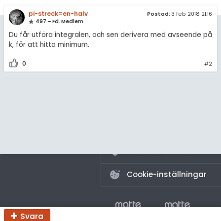
amhällsorientering
Livehjälpen
pi-streck=en-halv
Postad:
3 feb 2018 21:16
för högskolan
konomi
497 – Fd. Medlem
Topplistor
Du får utföra integralen, och sen derivera med avseende på
iversitet
ler ämnen
k, för att hitta minimum.
gskoleprovet
Regler
riga diskussioner
0
#2
Fy (mattedelen)
För lärare
lmänna diskussioner
3 inloggade
Om Pluggakuten
Allmänna villkor
Cookie-inställningar
Svara