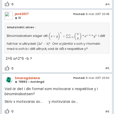
0
#4
jack2017
Postad:
8 mar 2017 20:46
31
Smutstvätt skrev :
n
(
)
(
)
n
Binomialsatsen säger att
. I ditt
−
(
x
+
y
)
n
=
∑
k
=
0
n
n
k
*
x
n
-
k
*
y
k
n
+
=
∑
*
*
n
k
k
x
y
x
y
=
0
k
k
fall har vi uttrycket
. Om vi jämför x och y i formeln
2
6
(
2
a
2
-
b
)
6
(
2
−
)
a
b
med a och b i ditt uttryck, vad är då x respektive y?
2^6 a^2*6 -b ?
0
#5
Smaragdalena
Postad:
8 mar 2017 20:50
78892 – Avstängd
Vad är det i din formel som motsvarar x respektive y i
binominalsatsen?
Skriv x motsvaras av... y motsvaras av...
0
#6