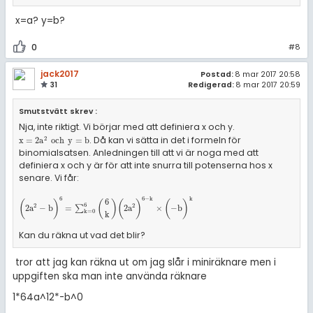
x=a? y=b?
0
#8
jack2017
Postad:
8 mar 2017 20:58
31
Redigerad:
8 mar 2017 20:59
Smutstvätt skrev :
Nja, inte riktigt. Vi börjar med att definiera x och y.
. Då kan vi sätta in det i formeln för
2
x
=
2
a
2
och
y
=
b
x
=
2
a
och
y
=
b
binomialsatsen. Anledningen till att vi är noga med att
definiera x och y är för att inte snurra till potenserna hos x
senare. Vi får:
6
6
−
k
k
6
(
)
(
)
(
)
(
)
6
2
2
(
2
a
2
-
b
)
6
=
∑
k
=
0
6
6
k
(
2
a
2
)
6
-
k
×
(
-
b
)
k
2
a
−
b
=
∑
2
a
×
−
b
k
=
0
k
Kan du räkna ut vad det blir?
tror att jag kan räkna ut om jag slår i miniräknare men i
uppgiften ska man inte använda räknare
1*64a^12*-b^0