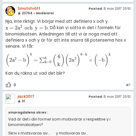
Smutstvätt
Postad:
8 mar 2017 20:51
23754 – Moderator
Nja, inte riktigt. Vi börjar med att definiera x och y.
2
x
=
2
a
och
y
=
b
. Då kan vi sätta in det i formeln för
x
=
2
a
2
och
y
=
b
binomialsatsen. Anledningen till att vi är noga med att
definiera x och y är för att inte snurra till potenserna hos x
senare. Vi får:
6
6
−
k
k
6
(
)
(
)
(
)
(
)
6
2
2
2
a
−
b
=
2
a
×
−
b
∑
(
2
a
2
-
b
)
6
=
∑
k
=
0
6
6
k
(
2
a
2
)
6
-
k
×
(
-
b
)
k
k
=
0
k
Kan du räkna ut vad det blir?
0
#7
jack2017
Postad:
8 mar 2017 20:51
31
smaragdalena skrev :
Vad är det i din formel som motsvarar x respektive y i
binominalsatsen?
Skriv x motsvaras av... y motsvaras av...