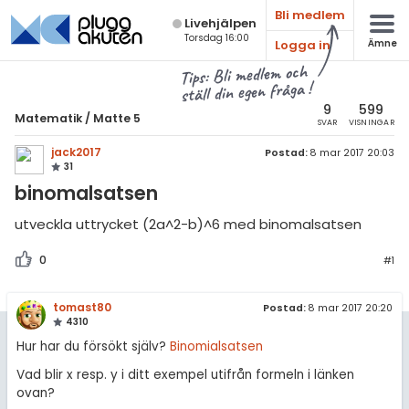
Bli medlem
Live­hjälpen
Torsdag 16:00
Logga in
Ämne
atematik
Alla ämnen
Tips: Bli medlem och
ställ din egen fråga !
Matematik
sik
atematik
9
599
Matematik
/
Matte 5
SVAR
VISNINGAR
Alla trådar
emi
Matte 5
jack2017
Postad:
8 mar 2017 20:03
31
Alla trådar
skurs 7
ologi
binomalsatsen
skurs 8
Mängdlära
knik & Bygg
utveckla uttrycket (2a^2-b)^6 med binomalsatsen
skurs 9
Kongruensräkning
rogrammering
0
#1
tte 1
Talföljder och bevisteknik
venska
tte 2
tomast80
Postad:
8 mar 2017 20:20
Kombinatorik
4310
ngelska
tte 3
Differentialekvationer
Hur har du försökt själv?
Binomialsatsen
er språk
tte 4
Vad blir x resp. y i ditt exempel utifrån formeln i länken
Integraler
ovan?
tte 5