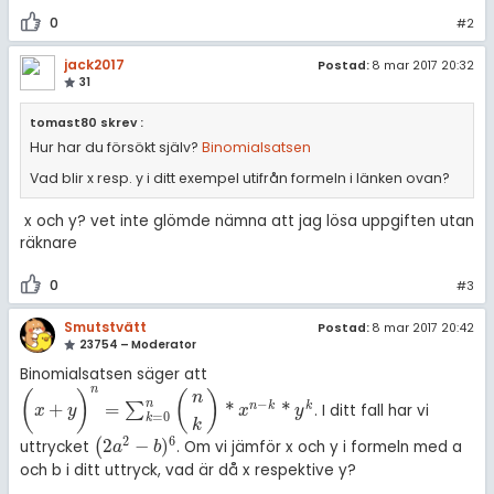
amhällsorientering
Livehjälpen
0
#2
för högskolan
konomi
Topplistor
jack2017
Postad:
8 mar 2017 20:32
iversitet
31
ler ämnen
Regler
gskoleprovet
tomast80 skrev :
riga diskussioner
Hur har du försökt själv?
Binomialsatsen
Fy (mattedelen)
För lärare
Vad blir x resp. y i ditt exempel utifrån formeln i länken ovan?
lmänna diskussioner
3 inloggade
x och y? vet inte glömde nämna att jag lösa uppgiften utan
räknare
Om Pluggakuten
0
#3
Allmänna villkor
Smutstvätt
Postad:
8 mar 2017 20:42
23754 – Moderator
Cookie-inställningar
Binomialsatsen säger att
n
(
)
(
)
n
−
n
+
=
*
*
n
k
k
∑
. I ditt fall har vi
(
x
+
y
)
n
=
∑
k
=
0
n
n
k
*
x
n
-
k
*
y
k
x
y
x
y
=
0
k
k
2
6
2
−
)
(
uttrycket
. Om vi jämför x och y i formeln med a
(
2
a
2
-
b
)
6
a
b
och b i ditt uttryck, vad är då x respektive y?