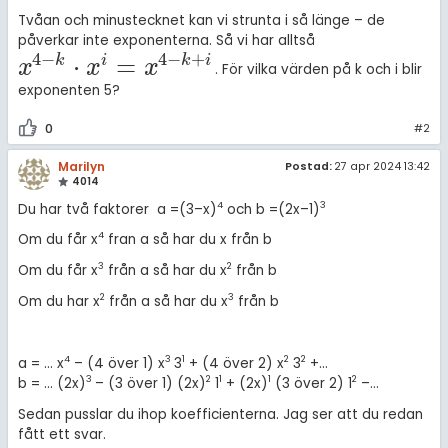
Tvåan och minustecknet kan vi strunta i så länge – de
påverkar inte exponenterna. Så vi har alltså
4
−
4
−
+
⋅
=
k
i
k
i
x
x
x
. För vilka värden på k och i blir
x
4
-
k
·
x
i
=
x
4
-
k
+
i
exponenten 5?
0
#2
Marilyn
Postad:
27 apr 2024 13:42
4014
4
3
Du har två faktorer a =(3–x)
och b =(2x–1)
4
Om du får x
fran a så har du x från b
3
2
Om du får x
från a så har du x
från b
2
3
Om du har x
från a så har du x
från b
4
3
1
2
2
a = … x
– (4 över 1) x
3
+ (4 över 2) x
3
+…
3
2
1
1
2
b = … (2x)
– (3 över 1) (2x)
1
+ (2x)
(3 över 2) 1
–…
Sedan pusslar du ihop koefficienterna. Jag ser att du redan
fått ett svar.