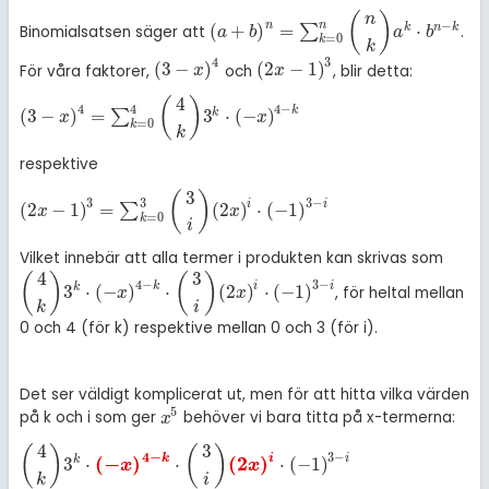
(
)
n
−
n
n
(
+
)
=
⋅
k
n
k
∑
Binomialsatsen säger att
.
a
+
b
n
=
∑
k
=
0
n
n
k
a
k
·
b
n
-
k
a
b
a
b
=
0
k
k
4
3
(
3
−
)
(
2
−
1
)
För våra faktorer,
och
, blir detta:
(
3
-
x
)
4
(
2
x
-
1
)
3
x
x
4
(
)
4
4
4
−
k
(
3
−
)
=
3
⋅
(
−
)
k
∑
3
-
x
4
=
∑
k
=
0
4
4
k
3
k
·
(
-
x
)
4
-
k
x
x
=
0
k
k
respektive
3
(
)
3
3
3
−
i
i
(
2
−
1
)
=
(
2
)
⋅
(
−
1
)
∑
2
x
-
1
3
=
∑
k
=
0
3
3
i
2
x
i
·
-
1
3
-
i
x
x
=
0
k
i
Vilket innebär att alla termer i produkten kan skrivas som
4
3
(
)
(
)
4
−
3
−
k
i
i
3
⋅
(
−
)
⋅
(
2
)
⋅
(
−
1
)
k
, för heltal mellan
4
k
3
k
·
(
-
x
)
4
-
k
·
3
i
2
x
i
·
(
-
1
)
3
-
i
x
x
k
i
0 och 4 (för k) respektive mellan 0 och 3 (för i).
Det ser väldigt komplicerat ut, men för att hitta vilka värden
5
på k och i som ger
behöver vi bara titta på x-termerna:
x
5
x
4
3
(
)
(
)
4
−
3
−
k
i
i
3
⋅
(
−
)
⋅
(
2
)
⋅
(
−
1
)
k
4
k
3
k
·
(
-
x
)
4
-
k
·
3
x
i
(
2
x
)
i
·
(
-
1
)
3
-
i
x
k
i