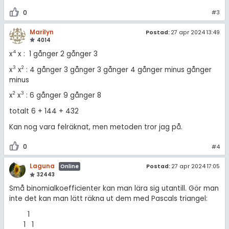
0
#3
Marilyn
Postad:
27 apr 2024 13:49
4014
4
x
x : 1 gånger 2 gånger 3
3
2
x
x
: 4 gånger 3 gånger 3 gånger 4 gånger minus gånger
minus
2
3
x
x
: 6 gånger 9 gånger 8
totalt 6 + 144 + 432
Kan nog vara felräknat, men metoden tror jag på.
0
#4
Laguna
Postad:
27 apr 2024 17:05
Online
32443
Små binomialkoefficienter kan man lära sig utantill. Gör man
inte det kan man lätt räkna ut dem med Pascals triangel:
1
1 1