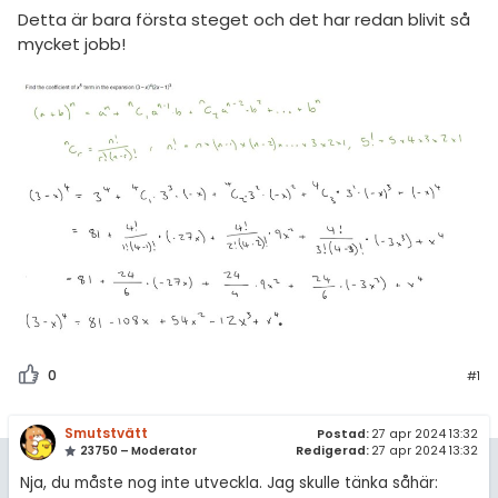
amhällsorientering
Livehjälpen
Detta är bara första steget och det har redan blivit så
för högskolan
mycket jobb!
konomi
Topplistor
iversitet
ler ämnen
Regler
gskoleprovet
riga diskussioner
Fy (mattedelen)
För lärare
lmänna diskussioner
8 inloggade
Om Pluggakuten
Allmänna villkor
Cookie-inställningar
0
#1
Smutstvätt
Postad:
27 apr 2024 13:32
23750 – Moderator
Redigerad:
27 apr 2024 13:32
Nja, du måste nog inte utveckla. Jag skulle tänka såhär: