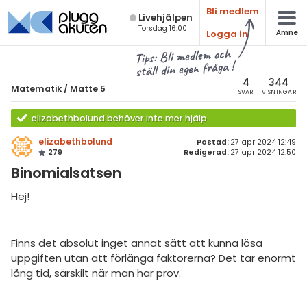
Bli medlem
Live­hjälpen
Torsdag 16:00
Logga in
Ämne
atematik
Alla ämnen
Tips: Bli medlem och
ställ din egen fråga !
Matematik
sik
atematik
4
344
Matematik
/
Matte 5
SVAR
VISNINGAR
Alla trådar
emi
Matte 5
elizabethbolund behöver inte mer hjälp
Alla trådar
skurs 7
ologi
elizabethbolund
Postad:
27 apr 2024 12:49
279
Redigerad:
27 apr 2024 12:50
skurs 8
Mängdlära
knik & Bygg
Binomialsatsen
skurs 9
Kongruensräkning
rogrammering
Hej!
tte 1
Talföljder och bevisteknik
venska
tte 2
Kombinatorik
Finns det absolut inget annat sätt att kunna lösa
ngelska
tte 3
uppgiften utan att förlänga faktorerna? Det tar enormt
Differentialekvationer
lång tid, särskilt när man har prov.
er språk
tte 4
Integraler
tte 5