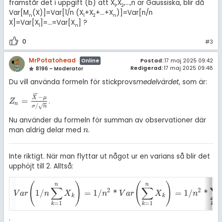
framstår det i uppgift (b) att X
,X
,...,n är Gaussiska, blir då
1
2
Var[M
(X)]=Var[1/n (X
+X
+...+X
)]=Var[n/n
n
1
2
n
X]=Var[X
]=...=Var[X
] ?
1
n
0
#3
MrPotatohead
Postad:
17 maj 2025 09:42
Online
Redigerad:
17 maj 2025 09:48
8196 – Moderator
Du vill använda formeln för stickprovs
medelvärdet
, som är:
¯
¯
¯
−
X
μ
=
.
Z
n
=
X
¯
-
μ
σ
/
n
Z
n
/
√
σ
n
Nu använder du formeln för summan av observationer där
man aldrig delar med
.
n
n
Inte riktigt. När man flyttar ut något ur en varians så blir det
upphöjt till 2. Alltså:
(
)
(
)
n
n
n
∑
∑
2
2
1
/
=
1
/
*
=
1
/
*
V
a
r
(
1
/
n
∑
k
=
1
n
X
k
)
=
1
/
n
2
*
V
a
r
(
∑
k
=
1
n
X
k
)
=
1
/
n
2
*
∑
k
=
1
n
*
V
a
r
(
X
1
)
=
1
/
n
2
*
V
a
r
n
X
n
V
a
r
X
n
k
k
=
1
=
1
=
1
k
k
k
.