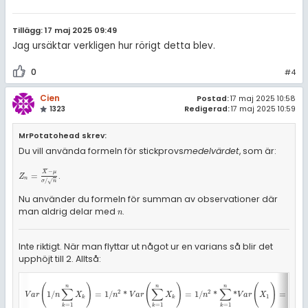
Tillägg: 17 maj 2025 09:49
Jag ursäktar verkligen hur rörigt detta blev.
0
#4
Cien
Postad:
17 maj 2025 10:58
1323
Redigerad:
17 maj 2025 10:59
MrPotatohead skrev:
Du vill använda formeln för stickprovs
medelvärdet
, som är:
¯
¯
¯
−
X
μ
.
Z
n
=
X
¯
-
μ
σ
/
n
=
Z
n
/
√
σ
n
Nu använder du formeln för summan av observationer där
man aldrig delar med
.
n
n
Inte riktigt. När man flyttar ut något ur en varians så blir det
upphöjt till 2. Alltså:
(
)
(
)
(
)
n
n
n
∑
∑
∑
2
2
2
V
a
r
(
1
/
n
∑
k
=
1
n
X
k
)
=
1
/
n
2
*
V
a
r
(
∑
k
=
1
n
X
k
)
=
1
/
n
2
*
∑
k
=
1
n
*
V
a
r
(
X
1
)
=
1
/
n
2
*
n
*
1
/
=
1
/
*
=
1
/
*
*
=
1
/
V
a
r
n
X
n
V
a
r
X
n
V
a
r
X
n
1
k
k
=
1
=
1
=
1
k
k
k