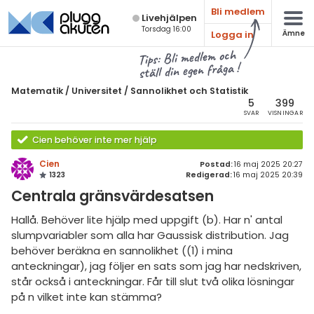
Bli medlem
Live­hjälpen
Torsdag 16:00
Logga in
Ämne
atematik
Alla ämnen
Tips: Bli medlem och
ställ din egen fråga !
Matematik
sik
atematik
Matematik
/
Universitet
/
Sannolikhet och Statistik
Alla trådar
5
399
emi
Universitet
SVAR
VISNINGAR
Alla trådar
skurs 7
ologi
Cien behöver inte mer hjälp
skurs 8
Envariabelanalys
Cien
Postad:
16 maj 2025 20:27
knik & Bygg
1323
Redigerad:
16 maj 2025 20:39
skurs 9
Flervariabelanalys
Centrala gränsvärdesatsen
rogrammering
tte 1
Linjär Algebra
Hallå. Behöver lite hjälp med uppgift (b). Har n' antal
venska
slumpvariabler som alla har Gaussisk distribution. Jag
tte 2
Sannolikhet och Statistik
behöver beräkna en sannolikhet ((1) i mina
ngelska
tte 3
Diskret matematik
anteckningar), jag följer en sats som jag har nedskriven,
står också i anteckningar. Får till slut två olika lösningar
er språk
tte 4
Övrigt
på n vilket inte kan stämma?
tte 5