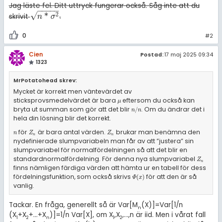
Jag läste fel. Ditt uttryck fungerar också. Såg inte att du
−
−
−
−
−
√
*
2
skrivit
.
n
*
σ
2
n
σ
0
#2
Cien
Postad:
17 maj 2025 09:34
1323
MrPotatohead skrev:
Mycket är korrekt men väntevärdet av
sticksprovsmedelvärdet är bara
eftersom du också kan
μ
μ
bryta ut summan som gör att det blir
. Om du ändrar det i
n
/
n
/
n
n
hela din lösning blir det korrekt.
för
är bara antal värden.
brukar man benämna den
n
Z
n
Z
n
n
Z
Z
n
n
nydefinierade slumpvariabeln man får av att ”justera” sin
slumpvariabel för normalfördelningen så att det blir en
standardnormalfördelning. För denna nya slumpvariabel
Z
n
Z
n
finns nämligen färdiga värden att hämta ur en tabell för dess
fördelningsfunktion, som också skrivs
för att den är så
Φ
(
x
)
(
)
Φ
x
vanlig.
Tackar. En fråga, generellt så är Var[M
(X)]=Var[1/n
n
(X
+X
+...+X
)]=1/n Var[X], om X
,X
,...,n är iid. Men i vårat fall
1
2
n
1
2