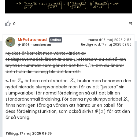
0
#1
MrPotatohead
Postad:
16 maj 2025 21:55
Online
Redigerad:
17 maj 2025 09:56
8196 – Moderator
Mycket är korrekt men väntevärdet av
sticksprovsmedelvärdet är bara
eftersom du också kan
μ
μ
/
bryta ut summan som gör att det blir
. Om du ändrar
n
/
n
n
n
det i hela din lösning blir det korrekt.
för
är bara antal värden.
brukar man benämna den
n
Z
n
Z
n
n
Z
Z
n
n
nydefinierade slumpvariabeln man får av att ”justera” sin
slumpvariabel för normalfördelningen så att det blir en
standardnormalfördelning. För denna nya slumpvariabel
Z
n
Z
n
finns nämligen färdiga värden att hämta ur en tabell för
(
)
dess fördelningsfunktion, som också skrivs
för att den
Φ
(
x
)
Φ
x
är så vanlig.
Tillägg: 17 maj 2025 09:35