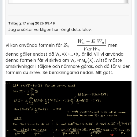
.
Tillägg: 17 maj 2025 09:49
Jag ursäktar verkligen hur rörigt detta blev.
−
[
]
W
E
W
n
n
=
Vi kan använda formeln för
men
Z
n
=
W
n
-
E
[
W
n
]
V
a
r
W
n
Z
n
V
a
r
W
n
denna gäller endast då W
=X
+...+X
är iid. Vill vi använda
n
1
n
denna formeln får vi skriva om W
=nM
(X). Alltså måste
n
n
omskrivningar i täljare och nämnare göras, och då får vi den
formeln du skrev. Se beräkningarna nedan. Allt gott.