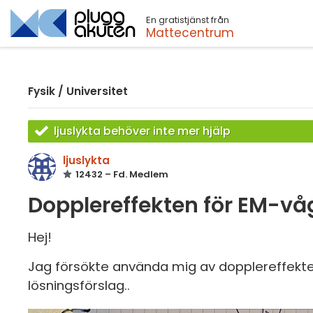
En gratistjänst från
Sök
Mattecentrum
Fysik
/
Universitet
ljuslykta behöver inte mer hjälp
ljuslykta
12432 – Fd. Medlem
Dopplereffekten för EM-vå
Hej!
Jag försökte använda mig av dopplereffekten 
lösningsförslag..