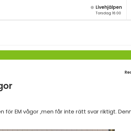
Live­hjälpen
Torsdag 16:00
M
Fy
K
Bi
Te
Re
P
gor
S
E
för EM vågor ,men får inte rätt svar riktigt. Den
Fl