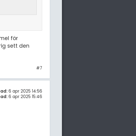
mel för
rig sett den
#7
tad:
6 apr 2025 14:56
rad:
6 apr 2025 15:46