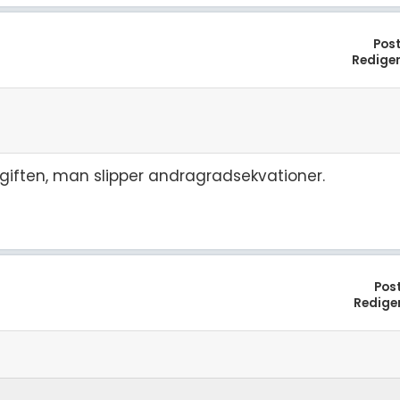
Pos
Redige
pgiften, man slipper andragradsekvationer.
Pos
Redige