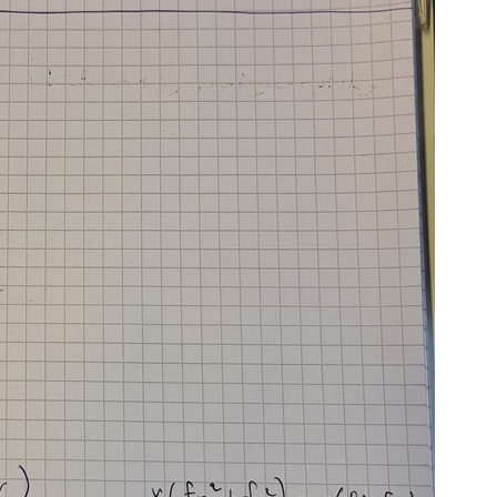
S
E
F
Öv