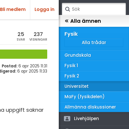
Bli medlem
Logga in
atematik
Alla ämnen
sik
Fysik
25
237
SVAR
VISNINGAR
Alla trådar
emi
Grundskola
ologi
Fysik 1
Postad:
6 apr 2025 11:31
knik & Bygg
digerad:
6 apr 2025 11:33
Fysik 2
rogrammering
Universitet
venska
MaFy (fysikdelen)
ngelska
Allmänna diskussioner
na uppgift saknar
er språk
Livehjälpen