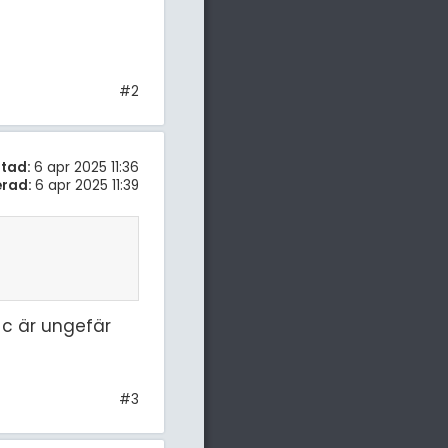
#2
tad:
6 apr 2025 11:36
erad:
6 apr 2025 11:39
 c är ungefär
#3