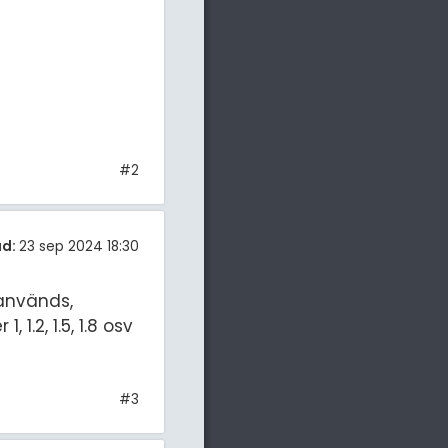
#2
ad:
23 sep 2024 18:30
 används,
1.2, 1.5, 1.8 osv
#3