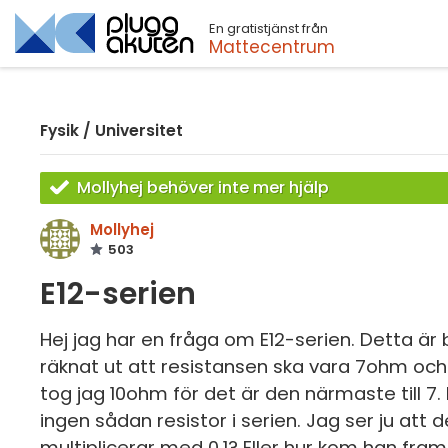
En gratistjänst från
Sök
Mattecentrum
Fysik
/
Universitet
Mollyhej behöver inte mer hjälp
Mollyhej
503
E12-serien
Hej jag har en fråga om E12-serien. Detta är 
räknat ut att resistansen ska vara 7ohm och d
tog jag 10ohm för det är den närmaste till 7.
ingen sådan resistor i serien. Jag ser ju att 
multiplicerar med 0,1? Eller hur kom han fram 