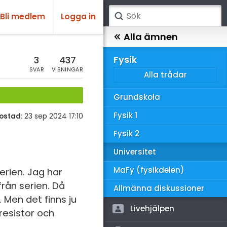
Bli medlem
Logga in
atematik
Alla ämnen
sik
Fysik
3
437
SVAR
VISNINGAR
Alla trådar
emi
Grundskola
ologi
Fysik 1
ostad:
23 sep 2024 17:10
knik & Bygg
Fysik 2
rogrammering
Universitet
venska
MaFy (fysikdelen)
erien. Jag har
från serien. Då
ngelska
Allmänna diskussioner
 Men det finns ju
er språk
Livehjälpen
 resistor och