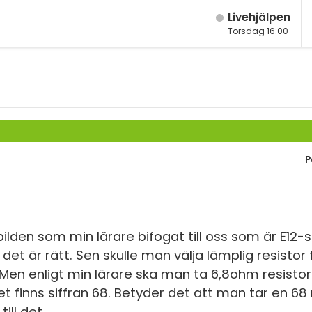
Live­hjälpen
Torsdag 16:00
M
Fy
K
Bi
P
Te
P
S
bilden som min lärare bifogat till oss som är E12-s
et är rätt. Sen skulle man välja lämplig resistor 
E
 Men enligt min lärare ska man ta 6,8ohm resistor.
Fl
det finns siffran 68. Betyder det att man tar en 68
till det