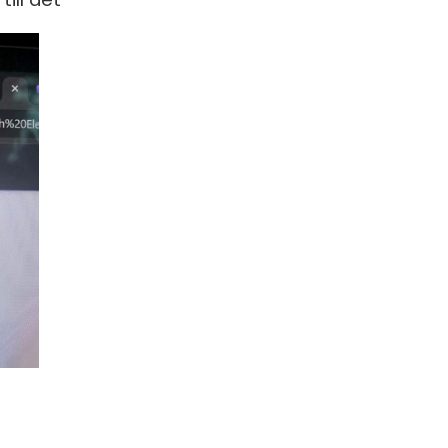
S
E
F
Öv