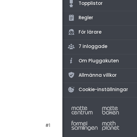
amhällsorientering
Topplistor
konomi
Regler
ler ämnen
För lärare
riga diskussioner
7 inloggade
Om Pluggakuten
Allmänna villkor
Cookie-inställningar
#1