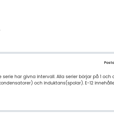
?
Post
serie har givna intervall. Alla serier börjar på 1 och
ndensatorer) och induktans(spolar). E-12 innehåller 1, 